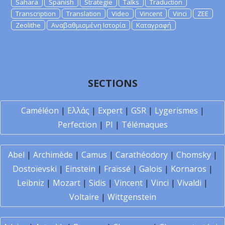
Sahara
Spanish
Strategie
Talks
Traduction
Transcription
Translation
Video
Vincent
Vinci
ZEE
Zeolithe
Αναβαθμισμένη Ιστορία
Καταγραφή
SECTIONS
Caméléon
|
Ελλάς
|
Expert
|
GSR
|
Lygerismes
|
Perfection
|
PI
|
Télémaques
Abel
|
Archimède
|
Camus
|
Carathéodory
|
Chomsky
|
Dostoïevski
|
Einstein
|
Fraïssé
|
Galois
|
Kornaros
|
Leibniz
|
Mozart
|
Sidis
|
Vincent
|
Vinci
|
Vivaldi
|
Voltaire
|
Wittgenstein