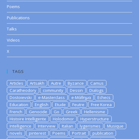
Poems
Publications
Talks
Videos
X
TAGS
Articles
Artsakh
Autre
Byzance
Camus
Caratheodory
community
Dessin
Dialogs
Dostoievski
e-Masterclass
e-Μάθημα
Echecs
Education
English
Etude
Feutre
Free Korea
French
Genocide
Go
Greek
Hellenisme
Histoire Intelligente
Holodomor
Hyperstructure
Intelligence
Interview
Italian
lygerismes
Musique
novels
pinterest
Poems
Portrait
publication