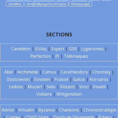
Zeolithe
Αναβαθμισμένη Ιστορία
Καταγραφή
SECTIONS
Caméléon
|
Ελλάς
|
Expert
|
GSR
|
Lygerismes
|
Perfection
|
PI
|
Télémaques
Abel
|
Archimède
|
Camus
|
Carathéodory
|
Chomsky
|
Dostoïevski
|
Einstein
|
Fraïssé
|
Galois
|
Kornaros
|
Leibniz
|
Mozart
|
Sidis
|
Vincent
|
Vinci
|
Vivaldi
|
Voltaire
|
Wittgenstein
Advice
|
Artsakh
|
Byzance
|
Chansons
|
Chronostratégie
|
Contes
|
COVID Stats
|
Droits de l'Humanité
|
Échecs
|