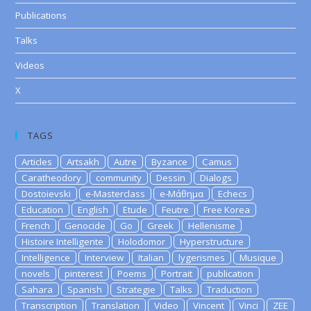
Publications
Talks
Videos
X
TAGS
Articles
Artsakh
Autre
Byzance
Camus
Caratheodory
community
Dessin
Dialogs
Dostoievski
e-Masterclass
e-Μάθημα
Echecs
Education
English
Etude
Feutre
Free Korea
French
Genocide
Go
Greek
Hellenisme
Histoire Intelligente
Holodomor
Hyperstructure
Intelligence
Interview
Italian
lygerismes
Musique
novels
pinterest
Poems
Portrait
publication
Sahara
Spanish
Strategie
Talks
Traduction
Transcription
Translation
Video
Vincent
Vinci
ZEE