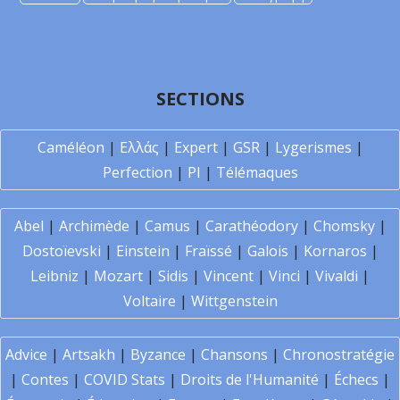
SECTIONS
Caméléon
|
Ελλάς
|
Expert
|
GSR
|
Lygerismes
|
Perfection
|
PI
|
Télémaques
Abel
|
Archimède
|
Camus
|
Carathéodory
|
Chomsky
|
Dostoïevski
|
Einstein
|
Fraïssé
|
Galois
|
Kornaros
|
Leibniz
|
Mozart
|
Sidis
|
Vincent
|
Vinci
|
Vivaldi
|
Voltaire
|
Wittgenstein
Advice
|
Artsakh
|
Byzance
|
Chansons
|
Chronostratégie
|
Contes
|
COVID Stats
|
Droits de l'Humanité
|
Échecs
|