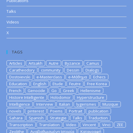
Publications
Talks
Videos
X
TAGS
Articles
Artsakh
Autre
Byzance
Camus
Caratheodory
community
Dessin
Dialogs
Dostoievski
e-Masterclass
e-Μάθημα
Echecs
Education
English
Etude
Feutre
Free Korea
French
Genocide
Go
Greek
Hellenisme
Histoire Intelligente
Holodomor
Hyperstructure
Intelligence
Interview
Italian
lygerismes
Musique
novels
pinterest
Poems
Portrait
publication
Sahara
Spanish
Strategie
Talks
Traduction
Transcription
Translation
Video
Vincent
Vinci
ZEE
Zeolithe
Αναβαθμισμένη Ιστορία
Καταγραφή