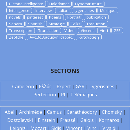
Histoire Intelligente
Holodomor
Hyperstructure
Intelligence
Interview
Italian
lygerismes
Musique
novels
pinterest
Poems
Portrait
publication
Sahara
Spanish
Strategie
Talks
Traduction
Transcription
Translation
Video
Vincent
Vinci
ZEE
Zeolithe
Αναβαθμισμένη Ιστορία
Καταγραφή
SECTIONS
Caméléon
|
Ελλάς
|
Expert
|
GSR
|
Lygerismes
|
Perfection
|
PI
|
Télémaques
Abel
|
Archimède
|
Camus
|
Carathéodory
|
Chomsky
|
Dostoïevski
|
Einstein
|
Fraïssé
|
Galois
|
Kornaros
|
Leibniz
|
Mozart
|
Sidis
|
Vincent
|
Vinci
|
Vivaldi
|