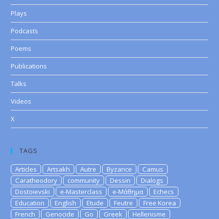
Plays
Podcasts
Poems
Publications
Talks
Videos
X
TAGS
Articles
Artsakh
Autre
Byzance
Camus
Caratheodory
community
Dessin
Dialogs
Dostoievski
e-Masterclass
e-Μάθημα
Echecs
Education
English
Etude
Feutre
Free Korea
French
Genocide
Go
Greek
Hellenisme