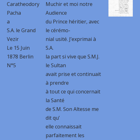
Caratheodory
Muchir et moi notre
Pacha
Audience
a
du Prince héritier, avec
S.A. le Grand
le cérémo-
Vezir
nial usité. J’exprimai à
Le 15 Juin
S.A.
1878 Berlin
la part si vive que S.M.J.
N°5
le Sultan
avait prise et continuait
à prendre
à tout ce qui concernait
la Santé
de S.M. Son Altesse me
dit qu’
elle connaissait
parfaitement les