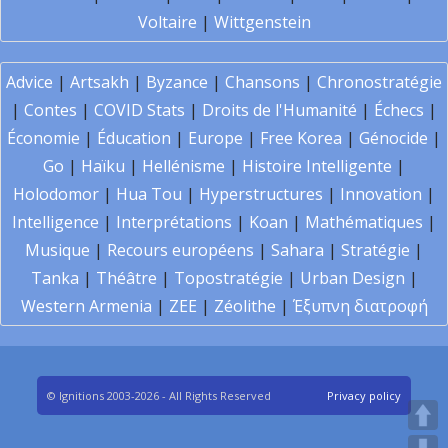
Voltaire
|
Wittgenstein
Advice
|
Artsakh
|
Byzance
|
Chansons
|
Chronostratégie
|
Contes
|
COVID Stats
|
Droits de l'Humanité
|
Échecs
|
Économie
|
Éducation
|
Europe
|
Free Korea
|
Génocide
|
Go
|
Haïku
|
Hellénisme
|
Histoire Intelligente
|
Holodomor
|
Hua Tou
|
Hyperstructures
|
Innovation
|
Intelligence
|
Interprétations
|
Koan
|
Mathématiques
|
Musique
|
Recours européens
|
Sahara
|
Stratégie
|
Tanka
|
Théâtre
|
Topostratégie
|
Urban Design
|
Western Armenia
|
ZEE
|
Zéolithe
|
Έξυπνη διατροφή
© Ignitions 2003-2026 - All Rights Reserved
Privacy policy