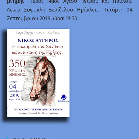
μνήμης”, Ιερός Ναός Αγίου Πέτρου και Παύλου.
Λεωφ. Σοφοκλή Βενιζέλου. Ηράκλειο. Τετάρτη 04
Σεπτεμβρίου 2019, ώρα: 19.30 –
RECENT ARTICLES