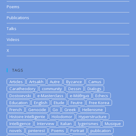
Poems
Publications
Talks
Videos
X
TAGS
Articles
Artsakh
Autre
Byzance
Camus
Caratheodory
community
Dessin
Dialogs
Dostoievski
e-Masterclass
e-Μάθημα
Echecs
Education
English
Etude
Feutre
Free Korea
French
Genocide
Go
Greek
Hellenisme
Histoire Intelligente
Holodomor
Hyperstructure
Intelligence
Interview
Italian
lygerismes
Musique
novels
pinterest
Poems
Portrait
publication