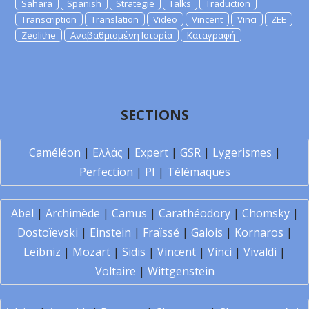
Sahara
Spanish
Strategie
Talks
Traduction
Transcription
Translation
Video
Vincent
Vinci
ZEE
Zeolithe
Αναβαθμισμένη Ιστορία
Καταγραφή
SECTIONS
Caméléon
|
Ελλάς
|
Expert
|
GSR
|
Lygerismes
|
Perfection
|
PI
|
Télémaques
Abel
|
Archimède
|
Camus
|
Carathéodory
|
Chomsky
|
Dostoïevski
|
Einstein
|
Fraïssé
|
Galois
|
Kornaros
|
Leibniz
|
Mozart
|
Sidis
|
Vincent
|
Vinci
|
Vivaldi
|
Voltaire
|
Wittgenstein