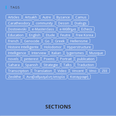
TAGS
Articles
Artsakh
Autre
Byzance
Camus
Caratheodory
community
Dessin
Dialogs
Dostoievski
e-Masterclass
e-Μάθημα
Echecs
Education
English
Etude
Feutre
Free Korea
French
Genocide
Go
Greek
Hellenisme
Histoire Intelligente
Holodomor
Hyperstructure
Intelligence
Interview
Italian
lygerismes
Musique
novels
pinterest
Poems
Portrait
publication
Sahara
Spanish
Strategie
Talks
Traduction
Transcription
Translation
Video
Vincent
Vinci
ZEE
Zeolithe
Αναβαθμισμένη Ιστορία
Καταγραφή
SECTIONS