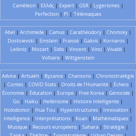
Caméléon
|
Ελλάς
|
Expert
|
GSR
|
Lygerismes
|
Perfection
|
PI
|
Télémaques
Abel
|
Archimède
|
Camus
|
Carathéodory
|
Chomsky
|
Dostoïevski
|
Einstein
|
Fraïssé
|
Galois
|
Kornaros
|
Leibniz
|
Mozart
|
Sidis
|
Vincent
|
Vinci
|
Vivaldi
|
Voltaire
|
Wittgenstein
Advice
|
Artsakh
|
Byzance
|
Chansons
|
Chronostratégie
|
Contes
|
COVID Stats
|
Droits de l'Humanité
|
Échecs
|
Économie
|
Éducation
|
Europe
|
Free Korea
|
Génocide
|
Go
|
Haïku
|
Hellénisme
|
Histoire Intelligente
|
Holodomor
|
Hua Tou
|
Hyperstructures
|
Innovation
|
Intelligence
|
Interprétations
|
Koan
|
Mathématiques
|
Musique
|
Recours européens
|
Sahara
|
Stratégie
|
Tanka
|
Théâtre
|
Topostratégie
|
Urban Design
|