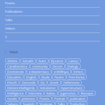
Poems
Publications
Talks
Videos
X
TAGS
Articles
Artsakh
Autre
Byzance
Camus
Caratheodory
community
Dessin
Dialogs
Dostoievski
e-Masterclass
e-Μάθημα
Echecs
Education
English
Etude
Feutre
Free Korea
French
Genocide
Go
Greek
Hellenisme
Histoire Intelligente
Holodomor
Hyperstructure
Intelligence
Interview
Italian
lygerismes
Musique
novels
pinterest
Poems
Portrait
publication
Sahara
Spanish
Strategie
Talks
Traduction