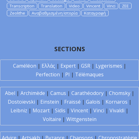
Transcription
Translation
Video
Vincent
Vinci
ZEE
Zeolithe
Αναβαθμισμένη Ιστορία
Καταγραφή
SECTIONS
Caméléon
|
Ελλάς
|
Expert
|
GSR
|
Lygerismes
|
Perfection
|
PI
|
Télémaques
Abel
|
Archimède
|
Camus
|
Carathéodory
|
Chomsky
|
Dostoïevski
|
Einstein
|
Fraïssé
|
Galois
|
Kornaros
|
Leibniz
|
Mozart
|
Sidis
|
Vincent
|
Vinci
|
Vivaldi
|
Voltaire
|
Wittgenstein
Advice
|
Artsakh
|
Byzance
|
Chansons
|
Chronostratégie