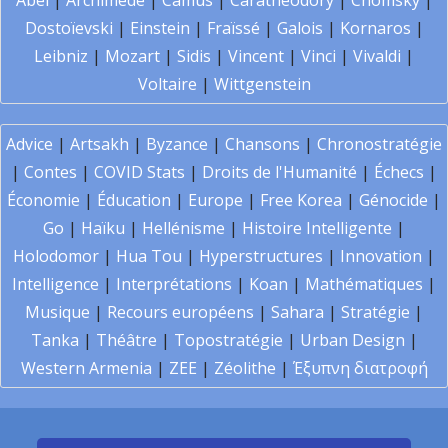
Abel
|
Archimède
|
Camus
|
Carathéodory
|
Chomsky
|
Dostoïevski
|
Einstein
|
Fraïssé
|
Galois
|
Kornaros
|
Leibniz
|
Mozart
|
Sidis
|
Vincent
|
Vinci
|
Vivaldi
|
Voltaire
|
Wittgenstein
Advice
|
Artsakh
|
Byzance
|
Chansons
|
Chronostratégie
|
Contes
|
COVID Stats
|
Droits de l'Humanité
|
Échecs
|
Économie
|
Éducation
|
Europe
|
Free Korea
|
Génocide
|
Go
|
Haïku
|
Hellénisme
|
Histoire Intelligente
|
Holodomor
|
Hua Tou
|
Hyperstructures
|
Innovation
|
Intelligence
|
Interprétations
|
Koan
|
Mathématiques
|
Musique
|
Recours européens
|
Sahara
|
Stratégie
|
Tanka
|
Théâtre
|
Topostratégie
|
Urban Design
|
Western Armenia
|
ZEE
|
Zéolithe
|
Έξυπνη διατροφή