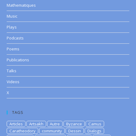
Mathematiques
Music
Plays
Podcasts
Poems
Publications
Talks
Videos
X
TAGS
Articles
Artsakh
Autre
Byzance
Camus
Caratheodory
community
Dessin
Dialogs