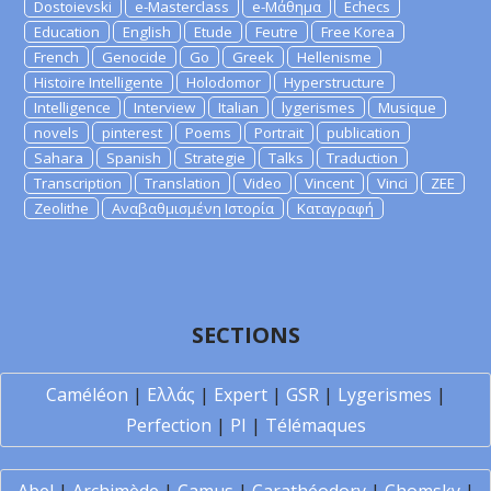
Dostoievski
e-Masterclass
e-Μάθημα
Echecs
Education
English
Etude
Feutre
Free Korea
French
Genocide
Go
Greek
Hellenisme
Histoire Intelligente
Holodomor
Hyperstructure
Intelligence
Interview
Italian
lygerismes
Musique
novels
pinterest
Poems
Portrait
publication
Sahara
Spanish
Strategie
Talks
Traduction
Transcription
Translation
Video
Vincent
Vinci
ZEE
Zeolithe
Αναβαθμισμένη Ιστορία
Καταγραφή
SECTIONS
Caméléon
|
Ελλάς
|
Expert
|
GSR
|
Lygerismes
|
Perfection
|
PI
|
Télémaques