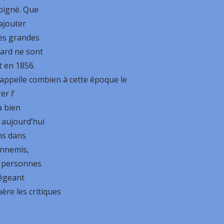
oigné. Que
ajouter
des grandes
ard ne sont
t en 1856.
rappelle combien à cette époque le
er l’
a bien
 aujourd’hui
ns dans
ennemis,
e personnes
tégeant
re les critiques