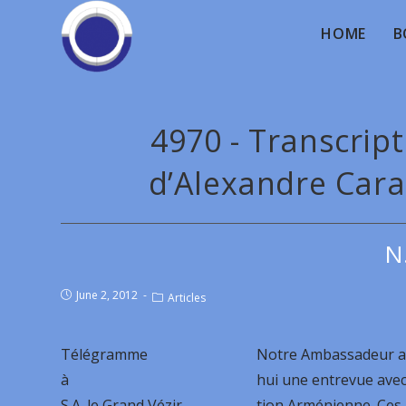
HOME
B
4970 - Transcrip
d’Alexandre Cara
N
June 2, 2012
Articles
Télégramme
Notre Ambassadeur a 
à
hui une entrevue avec
S.A. le Grand Vézir
tion Arménienne. Ces