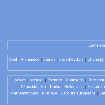
Caméléo
Abel
|
Archimède
|
Camus
|
Carathéodory
|
Chomsky
Advice
|
Artsakh
|
Byzance
|
Chansons
|
Chronost
Génocide
|
Go
|
Haïku
|
Hellénisme
|
Histoire I
Mathématiques
|
Musique
|
Recours européens
|
Sa