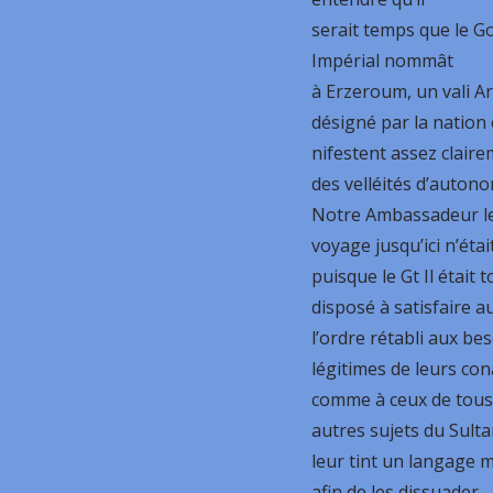
serait temps que le 
Impérial nommât
à Erzeroum, un vali 
désigné par la nation
nifestent assez clair
des velléités d’autono
Notre Ambassadeur le
voyage jusqu’ici n’éta
puisque le Gt Il était t
disposé à satisfaire a
l’ordre rétabli aux be
légitimes de leurs co
comme à ceux de tous
autres sujets du Sultan
leur tint un langage 
afin de les dissuader