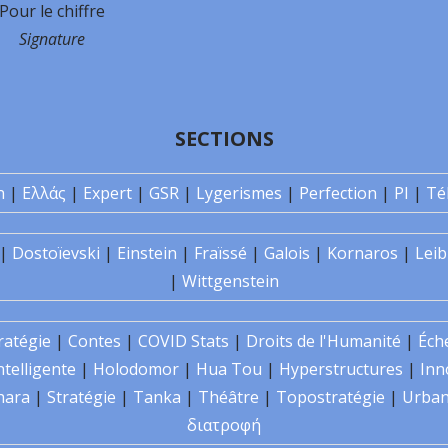
Pour le chiffre
Signature
SECTIONS
n
|
Ελλάς
|
Expert
|
GSR
|
Lygerismes
|
Perfection
|
PI
|
Té
|
Dostoïevski
|
Einstein
|
Fraïssé
|
Galois
|
Kornaros
|
Leib
|
Wittgenstein
ratégie
|
Contes
|
COVID Stats
|
Droits de l'Humanité
|
Éch
ntelligente
|
Holodomor
|
Hua Tou
|
Hyperstructures
|
Inn
hara
|
Stratégie
|
Tanka
|
Théâtre
|
Topostratégie
|
Urban
διατροφή