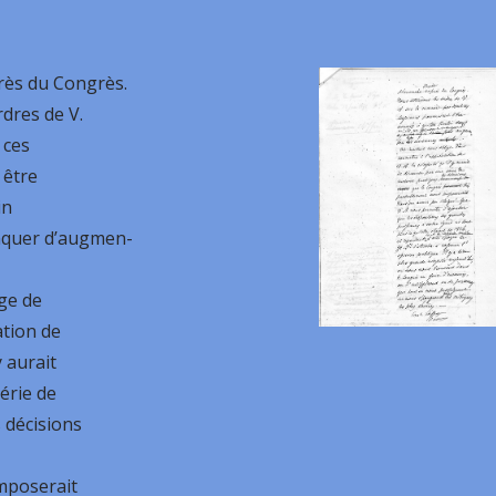
rès du Congrès.
dres de V.
 ces
 être
in
nquer d’augmen-
ige de
ation de
y aurait
érie de
 décisions
mposerait