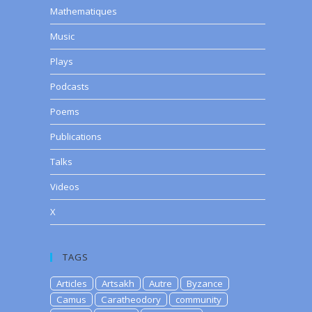
Mathematiques
Music
Plays
Podcasts
Poems
Publications
Talks
Videos
X
TAGS
Articles
Artsakh
Autre
Byzance
Camus
Caratheodory
community