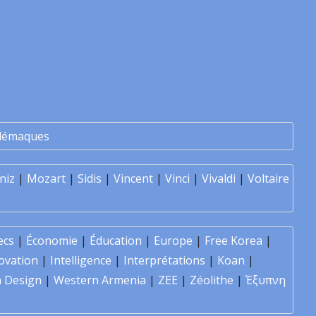
lémaques
niz
|
Mozart
|
Sidis
|
Vincent
|
Vinci
|
Vivaldi
|
Voltaire
ecs
|
Économie
|
Éducation
|
Europe
|
Free Korea
|
ovation
|
Intelligence
|
Interprétations
|
Koan
|
 Design
|
Western Armenia
|
ZEE
|
Zéolithe
|
Έξυπνη