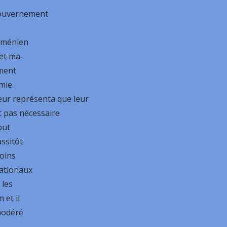
Gouvernement
Arménien
 et ma-
ement
mie.
ur représenta que leur
it pas nécessaire
out
ussitôt
soins
nationaux
 les
 et il
modéré