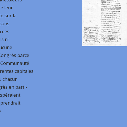
de leur
é sur la
 sans
n des
ls n’
aucune
Congrès parce
la Communauté
rentes capitales
u chacun
ès en parti-
 espéraient
prendrait
s