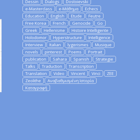
Dessin
Dialogs
Dostoievski
e-Masterclass
e-Μάθημα
Echecs
Education
English
Etude
Feutre
Free Korea
French
Genocide
Go
Greek
Hellenisme
Histoire Intelligente
Holodomor
Hyperstructure
Intelligence
Interview
Italian
lygerismes
Musique
novels
pinterest
Poems
Portrait
publication
Sahara
Spanish
Strategie
Talks
Traduction
Transcription
Translation
Video
Vincent
Vinci
ZEE
Zeolithe
Αναβαθμισμένη Ιστορία
Καταγραφή