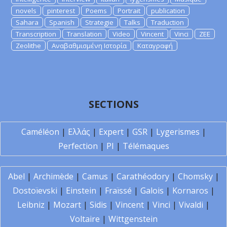
novels
pinterest
Poems
Portrait
publication
Sahara
Spanish
Strategie
Talks
Traduction
Transcription
Translation
Video
Vincent
Vinci
ZEE
Zeolithe
Αναβαθμισμένη Ιστορία
Καταγραφή
SECTIONS
Caméléon
|
Ελλάς
|
Expert
|
GSR
|
Lygerismes
|
Perfection
|
PI
|
Télémaques
Abel
|
Archimède
|
Camus
|
Carathéodory
|
Chomsky
|
Dostoïevski
|
Einstein
|
Fraïssé
|
Galois
|
Kornaros
|
Leibniz
|
Mozart
|
Sidis
|
Vincent
|
Vinci
|
Vivaldi
|
Voltaire
|
Wittgenstein