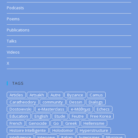
Podcasts
Poems
Publications
Talks
Videos
X
TAGS
Articles
Artsakh
Autre
Byzance
Camus
Caratheodory
community
Dessin
Dialogs
Dostoievski
e-Masterclass
e-Μάθημα
Echecs
Education
English
Etude
Feutre
Free Korea
French
Genocide
Go
Greek
Hellenisme
Histoire Intelligente
Holodomor
Hyperstructure
Intelligence
Interview
Italian
lygerismes
Musique