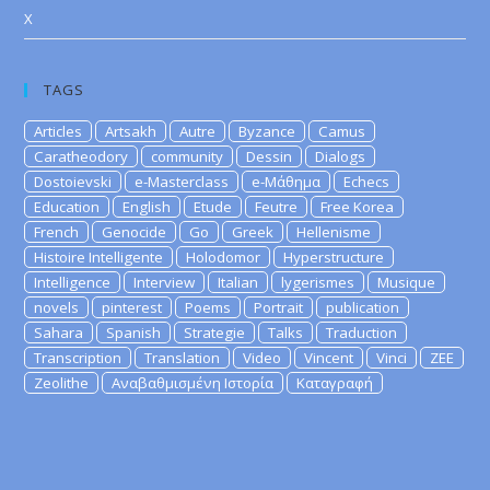
X
TAGS
Articles
Artsakh
Autre
Byzance
Camus
Caratheodory
community
Dessin
Dialogs
Dostoievski
e-Masterclass
e-Μάθημα
Echecs
Education
English
Etude
Feutre
Free Korea
French
Genocide
Go
Greek
Hellenisme
Histoire Intelligente
Holodomor
Hyperstructure
Intelligence
Interview
Italian
lygerismes
Musique
novels
pinterest
Poems
Portrait
publication
Sahara
Spanish
Strategie
Talks
Traduction
Transcription
Translation
Video
Vincent
Vinci
ZEE
Zeolithe
Αναβαθμισμένη Ιστορία
Καταγραφή