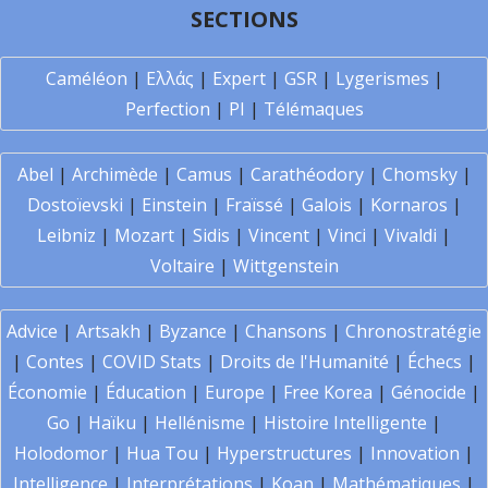
SECTIONS
Caméléon
|
Ελλάς
|
Expert
|
GSR
|
Lygerismes
|
Perfection
|
PI
|
Télémaques
Abel
|
Archimède
|
Camus
|
Carathéodory
|
Chomsky
|
Dostoïevski
|
Einstein
|
Fraïssé
|
Galois
|
Kornaros
|
Leibniz
|
Mozart
|
Sidis
|
Vincent
|
Vinci
|
Vivaldi
|
Voltaire
|
Wittgenstein
Advice
|
Artsakh
|
Byzance
|
Chansons
|
Chronostratégie
|
Contes
|
COVID Stats
|
Droits de l'Humanité
|
Échecs
|
Économie
|
Éducation
|
Europe
|
Free Korea
|
Génocide
|
Go
|
Haïku
|
Hellénisme
|
Histoire Intelligente
|
Holodomor
|
Hua Tou
|
Hyperstructures
|
Innovation
|
Intelligence
|
Interprétations
|
Koan
|
Mathématiques
|