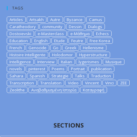
TAGS
Articles
Artsakh
Autre
Byzance
Camus
Caratheodory
community
Dessin
Dialogs
Dostoievski
e-Masterclass
e-Μάθημα
Echecs
Education
English
Etude
Feutre
Free Korea
French
Genocide
Go
Greek
Hellenisme
Histoire Intelligente
Holodomor
Hyperstructure
Intelligence
Interview
Italian
lygerismes
Musique
novels
pinterest
Poems
Portrait
publication
Sahara
Spanish
Strategie
Talks
Traduction
Transcription
Translation
Video
Vincent
Vinci
ZEE
Zeolithe
Αναβαθμισμένη Ιστορία
Καταγραφή
SECTIONS