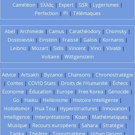
Caméléon
|
Ελλάς
|
Expert
|
GSR
|
Lygerismes
|
Perfection
|
PI
|
Télémaques
Abel
|
Archimède
|
Camus
|
Carathéodory
|
Chomsky
|
Dostoïevski
|
Einstein
|
Fraïssé
|
Galois
|
Kornaros
|
Leibniz
|
Mozart
|
Sidis
|
Vincent
|
Vinci
|
Vivaldi
|
Voltaire
|
Wittgenstein
Advice
|
Artsakh
|
Byzance
|
Chansons
|
Chronostratégie
|
Contes
|
COVID Stats
|
Droits de l'Humanité
|
Échecs
|
Économie
|
Éducation
|
Europe
|
Free Korea
|
Génocide
|
Go
|
Haïku
|
Hellénisme
|
Histoire Intelligente
|
Holodomor
|
Hua Tou
|
Hyperstructures
|
Innovation
|
Intelligence
|
Interprétations
|
Koan
|
Mathématiques
|
Musique
|
Recours européens
|
Sahara
|
Stratégie
|
Tanka
|
Théâtre
|
Topostratégie
|
Urban Design
|