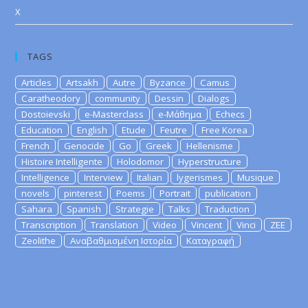
X
TAGS
Articles
Artsakh
Autre
Byzance
Camus
Caratheodory
community
Dessin
Dialogs
Dostoievski
e-Masterclass
e-Μάθημα
Echecs
Education
English
Etude
Feutre
Free Korea
French
Genocide
Go
Greek
Hellenisme
Histoire Intelligente
Holodomor
Hyperstructure
Intelligence
Interview
Italian
lygerismes
Musique
novels
pinterest
Poems
Portrait
publication
Sahara
Spanish
Strategie
Talks
Traduction
Transcription
Translation
Video
Vincent
Vinci
ZEE
Zeolithe
Αναβαθμισμένη Ιστορία
Καταγραφή