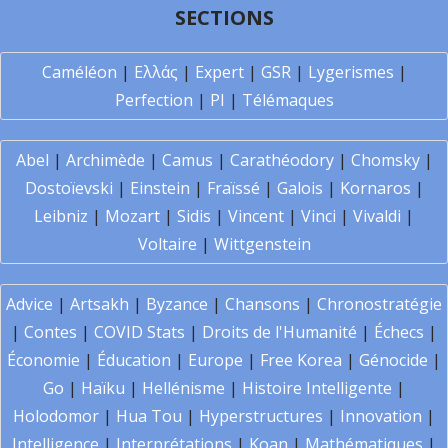
SECTIONS
Caméléon
|
Ελλάς
|
Expert
|
GSR
|
Lygerismes
|
Perfection
|
PI
|
Télémaques
Abel
|
Archimède
|
Camus
|
Carathéodory
|
Chomsky
|
Dostoïevski
|
Einstein
|
Fraïssé
|
Galois
|
Kornaros
|
Leibniz
|
Mozart
|
Sidis
|
Vincent
|
Vinci
|
Vivaldi
|
Voltaire
|
Wittgenstein
Advice
|
Artsakh
|
Byzance
|
Chansons
|
Chronostratégie
|
Contes
|
COVID Stats
|
Droits de l'Humanité
|
Échecs
|
Économie
|
Éducation
|
Europe
|
Free Korea
|
Génocide
|
Go
|
Haïku
|
Hellénisme
|
Histoire Intelligente
|
Holodomor
|
Hua Tou
|
Hyperstructures
|
Innovation
|
Intelligence
|
Interprétations
|
Koan
|
Mathématiques
|