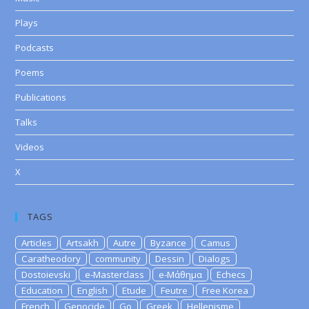
Plays
Podcasts
Poems
Publications
Talks
Videos
X
TAGS
Articles
Artsakh
Autre
Byzance
Camus
Caratheodory
community
Dessin
Dialogs
Dostoievski
e-Masterclass
e-Μάθημα
Echecs
Education
English
Etude
Feutre
Free Korea
French
Genocide
Go
Greek
Hellenisme