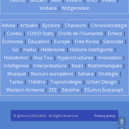
Leibniz
|
Mozart
|
Sidis
|
Vincent
|
Vinci
|
Vivaldi
|
Voltaire
|
Wittgenstein
Advice
|
Artsakh
|
Byzance
|
Chansons
|
Chronostratégie
|
Contes
|
COVID Stats
|
Droits de l'Humanité
|
Échecs
|
Économie
|
Éducation
|
Europe
|
Free Korea
|
Génocide
|
Go
|
Haïku
|
Hellénisme
|
Histoire Intelligente
|
Holodomor
|
Hua Tou
|
Hyperstructures
|
Innovation
|
Intelligence
|
Interprétations
|
Koan
|
Mathématiques
|
Musique
|
Recours européens
|
Sahara
|
Stratégie
|
Tanka
|
Théâtre
|
Topostratégie
|
Urban Design
|
Western Armenia
|
ZEE
|
Zéolithe
|
Έξυπνη διατροφή
© Ignitions 2003-2026 - All Rights Reserved
Privacy policy