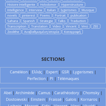
Histoire Intelligente
Holodomor
Hyperstructure
Intelligence
Interview
Italian
lygerismes
Musique
novels
pinterest
Poems
Portrait
publication
Sahara
Spanish
Strategie
Talks
Traduction
Transcription
Translation
Video
Vincent
Vinci
ZEE
Zeolithe
Αναβαθμισμένη Ιστορία
Καταγραφή
SECTIONS
Caméléon
|
Ελλάς
|
Expert
|
GSR
|
Lygerismes
|
Perfection
|
PI
|
Télémaques
Abel
|
Archimède
|
Camus
|
Carathéodory
|
Chomsky
|
Dostoïevski
|
Einstein
|
Fraïssé
|
Galois
|
Kornaros
|