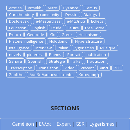
Articles
Artsakh
Autre
Byzance
Camus
Caratheodory
community
Dessin
Dialogs
Dostoievski
e-Masterclass
e-Μάθημα
Echecs
Education
English
Etude
Feutre
Free Korea
French
Genocide
Go
Greek
Hellenisme
Histoire Intelligente
Holodomor
Hyperstructure
Intelligence
Interview
Italian
lygerismes
Musique
novels
pinterest
Poems
Portrait
publication
Sahara
Spanish
Strategie
Talks
Traduction
Transcription
Translation
Video
Vincent
Vinci
ZEE
Zeolithe
Αναβαθμισμένη Ιστορία
Καταγραφή
SECTIONS
Caméléon
|
Ελλάς
|
Expert
|
GSR
|
Lygerismes
|