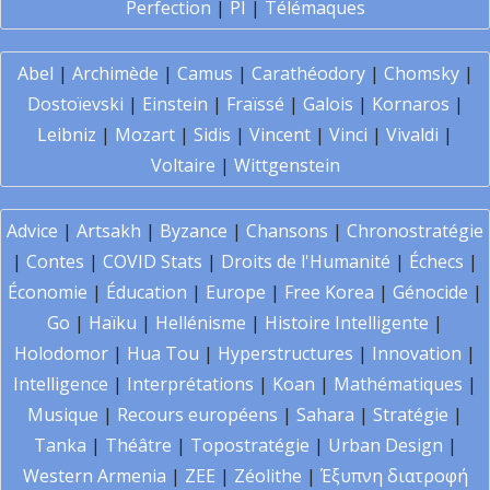
Perfection
|
PI
|
Télémaques
Abel
|
Archimède
|
Camus
|
Carathéodory
|
Chomsky
|
Dostoïevski
|
Einstein
|
Fraïssé
|
Galois
|
Kornaros
|
Leibniz
|
Mozart
|
Sidis
|
Vincent
|
Vinci
|
Vivaldi
|
Voltaire
|
Wittgenstein
Advice
|
Artsakh
|
Byzance
|
Chansons
|
Chronostratégie
|
Contes
|
COVID Stats
|
Droits de l'Humanité
|
Échecs
|
Économie
|
Éducation
|
Europe
|
Free Korea
|
Génocide
|
Go
|
Haïku
|
Hellénisme
|
Histoire Intelligente
|
Holodomor
|
Hua Tou
|
Hyperstructures
|
Innovation
|
Intelligence
|
Interprétations
|
Koan
|
Mathématiques
|
Musique
|
Recours européens
|
Sahara
|
Stratégie
|
Tanka
|
Théâtre
|
Topostratégie
|
Urban Design
|
Western Armenia
|
ZEE
|
Zéolithe
|
Έξυπνη διατροφή