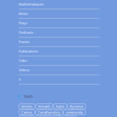
Mathematiques
Music
Plays
Podcasts
Poems
Publications
Talks
Videos
X
TAGS
Articles
Artsakh
Autre
Byzance
Camus
Caratheodory
community