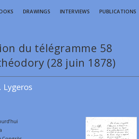
OOKS
DRAWINGS
INTERVIEWS
PUBLICATIONS
tion du télégramme 58
héodory (28 juin 1878)
. Lygeros
ourd’hui
a
u Congrès