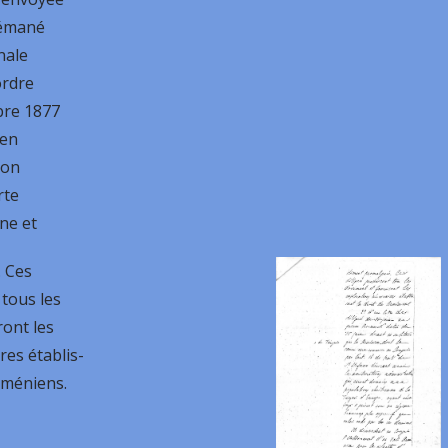
 émané
nale
ordre
bre 1877
 en
ion
rte
ne et
 Ces
tous les
ont les
res établis-
Arméniens.