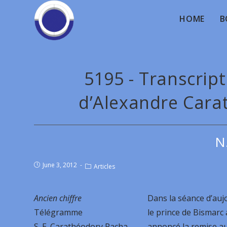
HOME
B
5195 - Transcrip
d’Alexandre Carat
N
June 3, 2012
Articles
Ancien chiffre
Dans la séance d’auj
Télégramme
le prince de Bismarc 
S. E. Carathéodory Pacha
annoncé la remise a