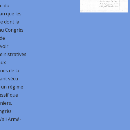
ée du
tan que les
e dont la
au Congrès
 de
voir
ministratives
aux
nes de la
ant vécu
s un régime
ssif que
niers.
ngrès
Vali Armé-
’