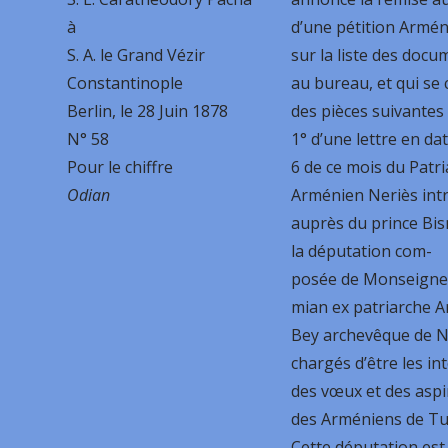
à
d’une pétition Armé
S. A. le Grand Vézir
sur la liste des doc
Constantinople
au bureau, et qui s
Berlin, le 28 Juin 1878
des pièces suivantes 
N° 58
1° d’une lettre en da
Pour le chiffre
6 de ce mois du Patr
Odian
Arménien Neriès int
auprès du prince Bi
la députation com-
posée de Monseigne
mian ex patriarche 
Bey archevêque de 
chargés d’être les in
des vœux et des aspi
des Arméniens de Tu
Cette députation es