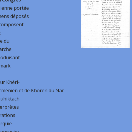
nienne portée
umens déposés
e composent
:
te du
iarche
roduisant
smark
ur Khéri-
Arménien et de Khoren du Nar
Nuhiktach
terprètes
rations
rquie.
t envoyée