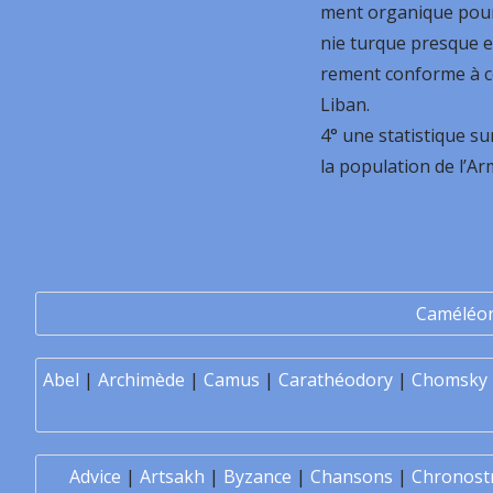
ment organique pour
nie turque presque e
rement conforme à c
Liban.
4° une statistique su
la population de l’A
Caméléo
Abel
|
Archimède
|
Camus
|
Carathéodory
|
Chomsky
Advice
|
Artsakh
|
Byzance
|
Chansons
|
Chronost