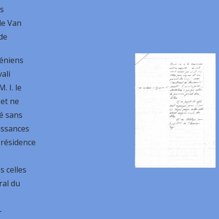
s
de Van
 de
méniens
ali
. I. le
 et ne
é sans
issances
a résidence
s celles
al du
-