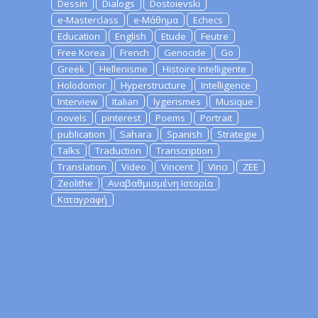
Dessin
Dialogs
Dostoievski
e-Masterclass
e-Μάθημα
Echecs
Education
English
Etude
Feutre
Free Korea
French
Genocide
Go
Greek
Hellenisme
Histoire Intelligente
Holodomor
Hyperstructure
Intelligence
Interview
Italian
lygerismes
Musique
novels
pinterest
Poems
Portrait
publication
Sahara
Spanish
Strategie
Talks
Traduction
Transcription
Translation
Video
Vincent
Vinci
ZEE
Zeolithe
Αναβαθμισμένη Ιστορία
Καταγραφή