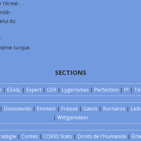
 l’Armé-
ntiè-
elui du
r
rménie turque.
SECTIONS
n
|
Ελλάς
|
Expert
|
GSR
|
Lygerismes
|
Perfection
|
PI
|
Té
|
Dostoïevski
|
Einstein
|
Fraïssé
|
Galois
|
Kornaros
|
Leib
|
Wittgenstein
ratégie
|
Contes
|
COVID Stats
|
Droits de l'Humanité
|
Éch