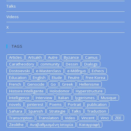
Talks
Videos
X
TAGS
Articles
Artsakh
Autre
Byzance
Camus
Caratheodory
community
Dessin
Dialogs
Dostoievski
e-Masterclass
e-Μάθημα
Echecs
Education
English
Etude
Feutre
Free Korea
French
Genocide
Go
Greek
Hellenisme
Histoire Intelligente
Holodomor
Hyperstructure
Intelligence
Interview
Italian
lygerismes
Musique
novels
pinterest
Poems
Portrait
publication
Sahara
Spanish
Strategie
Talks
Traduction
Transcription
Translation
Video
Vincent
Vinci
ZEE
Zeolithe
Αναβαθμισμένη Ιστορία
Καταγραφή