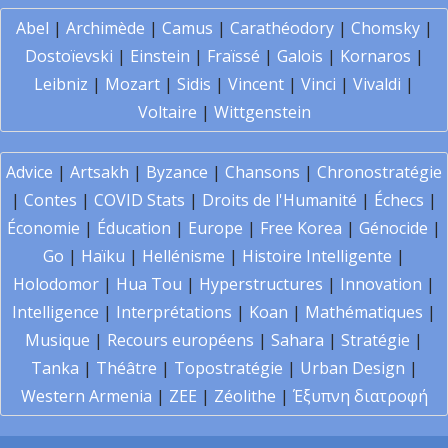
Abel
|
Archimède
|
Camus
|
Carathéodory
|
Chomsky
|
Dostoïevski
|
Einstein
|
Fraïssé
|
Galois
|
Kornaros
|
Leibniz
|
Mozart
|
Sidis
|
Vincent
|
Vinci
|
Vivaldi
|
Voltaire
|
Wittgenstein
Advice
|
Artsakh
|
Byzance
|
Chansons
|
Chronostratégie
|
Contes
|
COVID Stats
|
Droits de l'Humanité
|
Échecs
|
Économie
|
Éducation
|
Europe
|
Free Korea
|
Génocide
|
Go
|
Haïku
|
Hellénisme
|
Histoire Intelligente
|
Holodomor
|
Hua Tou
|
Hyperstructures
|
Innovation
|
Intelligence
|
Interprétations
|
Koan
|
Mathématiques
|
Musique
|
Recours européens
|
Sahara
|
Stratégie
|
Tanka
|
Théâtre
|
Topostratégie
|
Urban Design
|
Western Armenia
|
ZEE
|
Zéolithe
|
Έξυπνη διατροφή