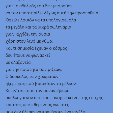
γιατί ο αδελφός του δεν μπορούσε
να τον υποστηρίξει δίχως αυτή την προσπάθεια.
Όφειλε λοιπόν να τα υπολογίσει όλα
τα μεγάλα και τα μικρά σωληνάρια
για ν’ αγγίξει την ουσία
χάρη στον λινό με γύψο.
Και τι σημασία έχει αν ο κόσμος
δεν έπαυε να φωνασκεί
με αλαζονεία
για την ποιότητα των μίξεων.
Ο δάσκαλος των χρωμάτων
ήξερε ήδη πού βρισκόταν το μέλλον.
Κι είν’ εκεί που τον συναντήσαμε
απαλλαγμένον από τους σνομπ εκείνης της εποχής
και τους υποτιθέμενους γνώστες
που δεν ήξεραν να κρατήσουν ένα πινέλο