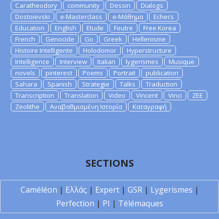
Caratheodory
community
Dessin
Dialogs
Dostoievski
e-Masterclass
e-Μάθημα
Echecs
Education
English
Etude
Feutre
Free Korea
French
Genocide
Go
Greek
Hellenisme
Histoire Intelligente
Holodomor
Hyperstructure
Intelligence
Interview
Italian
lygerismes
Musique
novels
pinterest
Poems
Portrait
publication
Sahara
Spanish
Strategie
Talks
Traduction
Transcription
Translation
Video
Vincent
Vinci
ZEE
Zeolithe
Αναβαθμισμένη Ιστορία
Καταγραφή
SECTIONS
Caméléon
|
Ελλάς
|
Expert
|
GSR
|
Lygerismes
|
Perfection
|
PI
|
Télémaques