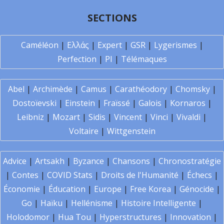
SECTIONS
Caméléon
|
Ελλάς
|
Expert
|
GSR
|
Lygerismes
|
Perfection
|
PI
|
Télémaques
Abel
|
Archimède
|
Camus
|
Carathéodory
|
Chomsky
|
Dostoïevski
|
Einstein
|
Fraïssé
|
Galois
|
Kornaros
|
Leibniz
|
Mozart
|
Sidis
|
Vincent
|
Vinci
|
Vivaldi
|
Voltaire
|
Wittgenstein
Advice
|
Artsakh
|
Byzance
|
Chansons
|
Chronostratégie
|
Contes
|
COVID Stats
|
Droits de l'Humanité
|
Échecs
|
Économie
|
Éducation
|
Europe
|
Free Korea
|
Génocide
|
Go
|
Haïku
|
Hellénisme
|
Histoire Intelligente
|
Holodomor
|
Hua Tou
|
Hyperstructures
|
Innovation
|