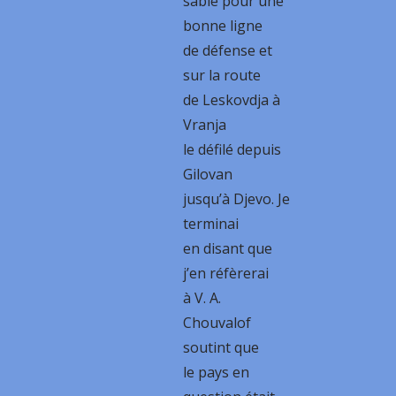
sable pour une
bonne ligne
de défense et
sur la route
de Leskovdja à
Vranja
le défilé depuis
Gilovan
jusqu’à Djevo. Je
terminai
en disant que
j’en réfèrerai
à V. A.
Chouvalof
soutint que
le pays en