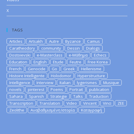
X
TAGS
Articles
Artsakh
Autre
Byzance
Camus
Caratheodory
community
Dessin
Dialogs
Dostoievski
e-Masterclass
e-Μάθημα
Echecs
Education
English
Etude
Feutre
Free Korea
French
Genocide
Go
Greek
Hellenisme
Histoire Intelligente
Holodomor
Hyperstructure
Intelligence
Interview
Italian
lygerismes
Musique
novels
pinterest
Poems
Portrait
publication
Sahara
Spanish
Strategie
Talks
Traduction
Transcription
Translation
Video
Vincent
Vinci
ZEE
Zeolithe
Αναβαθμισμένη Ιστορία
Καταγραφή