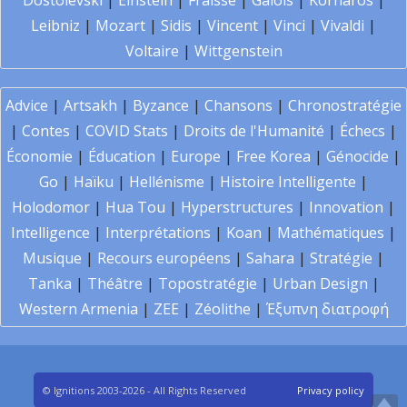
Dostoïevski
|
Einstein
|
Fraïssé
|
Galois
|
Kornaros
|
Leibniz
|
Mozart
|
Sidis
|
Vincent
|
Vinci
|
Vivaldi
|
Voltaire
|
Wittgenstein
Advice
|
Artsakh
|
Byzance
|
Chansons
|
Chronostratégie
|
Contes
|
COVID Stats
|
Droits de l'Humanité
|
Échecs
|
Économie
|
Éducation
|
Europe
|
Free Korea
|
Génocide
|
Go
|
Haïku
|
Hellénisme
|
Histoire Intelligente
|
Holodomor
|
Hua Tou
|
Hyperstructures
|
Innovation
|
Intelligence
|
Interprétations
|
Koan
|
Mathématiques
|
Musique
|
Recours européens
|
Sahara
|
Stratégie
|
Tanka
|
Théâtre
|
Topostratégie
|
Urban Design
|
Western Armenia
|
ZEE
|
Zéolithe
|
Έξυπνη διατροφή
© Ignitions 2003-2026 - All Rights Reserved
Privacy policy