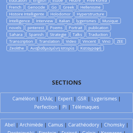
Education
English
Etude
Feutre
Free Korea
French
Genocide
Go
Greek
Hellenisme
Histoire Intelligente
Holodomor
Hyperstructure
Intelligence
Interview
Italian
lygerismes
Musique
novels
pinterest
Poems
Portrait
publication
Sahara
Spanish
Strategie
Talks
Traduction
Transcription
Translation
Video
Vincent
Vinci
ZEE
Zeolithe
Αναβαθμισμένη Ιστορία
Καταγραφή
SECTIONS
Caméléon
|
Ελλάς
|
Expert
|
GSR
|
Lygerismes
|
Perfection
|
PI
|
Télémaques
Abel
|
Archimède
|
Camus
|
Carathéodory
|
Chomsky
|