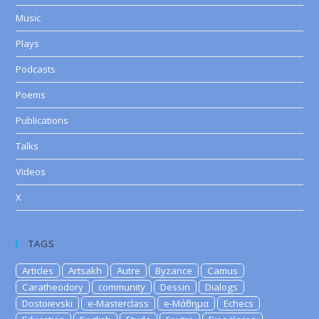
Music
Plays
Podcasts
Poems
Publications
Talks
Videos
X
TAGS
Articles
Artsakh
Autre
Byzance
Camus
Caratheodory
community
Dessin
Dialogs
Dostoievski
e-Masterclass
e-Μάθημα
Echecs