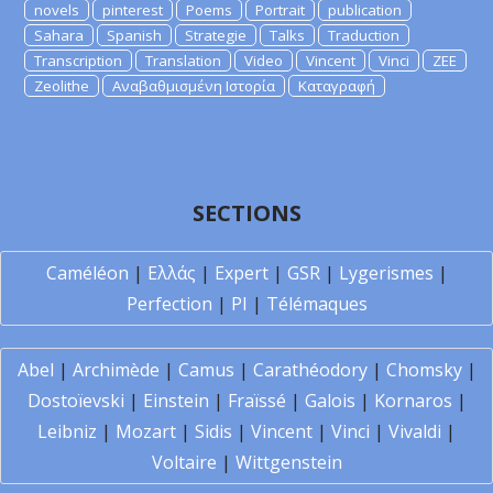
novels
pinterest
Poems
Portrait
publication
Sahara
Spanish
Strategie
Talks
Traduction
Transcription
Translation
Video
Vincent
Vinci
ZEE
Zeolithe
Αναβαθμισμένη Ιστορία
Καταγραφή
SECTIONS
Caméléon
|
Ελλάς
|
Expert
|
GSR
|
Lygerismes
|
Perfection
|
PI
|
Télémaques
Abel
|
Archimède
|
Camus
|
Carathéodory
|
Chomsky
|
Dostoïevski
|
Einstein
|
Fraïssé
|
Galois
|
Kornaros
|
Leibniz
|
Mozart
|
Sidis
|
Vincent
|
Vinci
|
Vivaldi
|
Voltaire
|
Wittgenstein