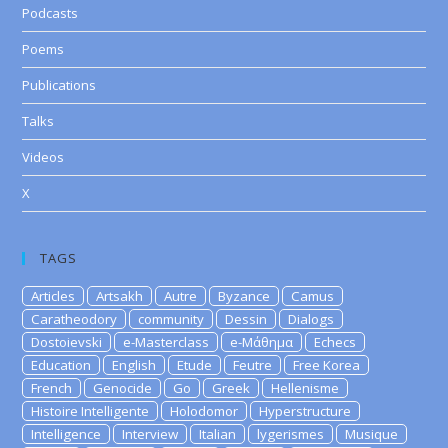
Podcasts
Poems
Publications
Talks
Videos
X
TAGS
Articles
Artsakh
Autre
Byzance
Camus
Caratheodory
community
Dessin
Dialogs
Dostoievski
e-Masterclass
e-Μάθημα
Echecs
Education
English
Etude
Feutre
Free Korea
French
Genocide
Go
Greek
Hellenisme
Histoire Intelligente
Holodomor
Hyperstructure
Intelligence
Interview
Italian
lygerismes
Musique