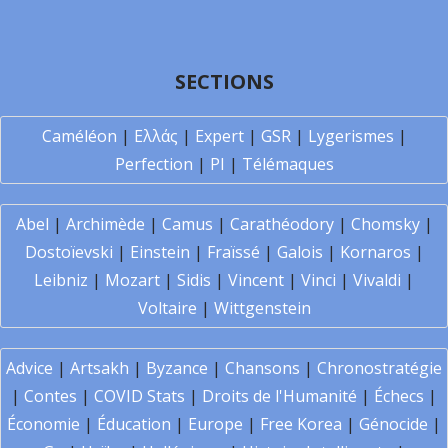
SECTIONS
Caméléon
|
Ελλάς
|
Expert
|
GSR
|
Lygerismes
|
Perfection
|
PI
|
Télémaques
Abel
|
Archimède
|
Camus
|
Carathéodory
|
Chomsky
|
Dostoïevski
|
Einstein
|
Fraïssé
|
Galois
|
Kornaros
|
Leibniz
|
Mozart
|
Sidis
|
Vincent
|
Vinci
|
Vivaldi
|
Voltaire
|
Wittgenstein
Advice
|
Artsakh
|
Byzance
|
Chansons
|
Chronostratégie
|
Contes
|
COVID Stats
|
Droits de l'Humanité
|
Échecs
|
Économie
|
Éducation
|
Europe
|
Free Korea
|
Génocide
|