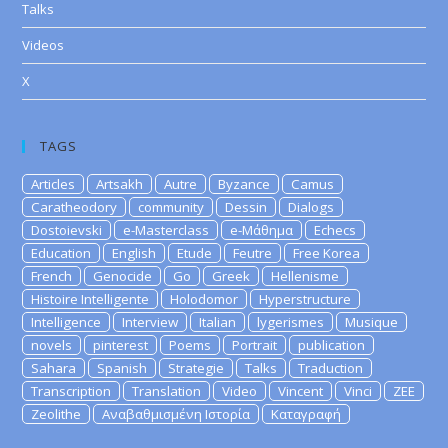
Talks
Videos
X
TAGS
Articles
Artsakh
Autre
Byzance
Camus
Caratheodory
community
Dessin
Dialogs
Dostoievski
e-Masterclass
e-Μάθημα
Echecs
Education
English
Etude
Feutre
Free Korea
French
Genocide
Go
Greek
Hellenisme
Histoire Intelligente
Holodomor
Hyperstructure
Intelligence
Interview
Italian
lygerismes
Musique
novels
pinterest
Poems
Portrait
publication
Sahara
Spanish
Strategie
Talks
Traduction
Transcription
Translation
Video
Vincent
Vinci
ZEE
Zeolithe
Αναβαθμισμένη Ιστορία
Καταγραφή