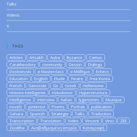
Talks
Videos
X
TAGS
Articles
Artsakh
Autre
Byzance
Camus
Caratheodory
community
Dessin
Dialogs
Dostoievski
e-Masterclass
e-Μάθημα
Echecs
Education
English
Etude
Feutre
Free Korea
French
Genocide
Go
Greek
Hellenisme
Histoire Intelligente
Holodomor
Hyperstructure
Intelligence
Interview
Italian
lygerismes
Musique
novels
pinterest
Poems
Portrait
publication
Sahara
Spanish
Strategie
Talks
Traduction
Transcription
Translation
Video
Vincent
Vinci
ZEE
Zeolithe
Αναβαθμισμένη Ιστορία
Καταγραφή