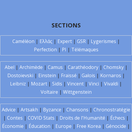
SECTIONS
Caméléon
|
Ελλάς
|
Expert
|
GSR
|
Lygerismes
|
Perfection
|
PI
|
Télémaques
Abel
|
Archimède
|
Camus
|
Carathéodory
|
Chomsky
|
Dostoïevski
|
Einstein
|
Fraïssé
|
Galois
|
Kornaros
|
Leibniz
|
Mozart
|
Sidis
|
Vincent
|
Vinci
|
Vivaldi
|
Voltaire
|
Wittgenstein
Advice
|
Artsakh
|
Byzance
|
Chansons
|
Chronostratégie
|
Contes
|
COVID Stats
|
Droits de l'Humanité
|
Échecs
|
Économie
|
Éducation
|
Europe
|
Free Korea
|
Génocide
|