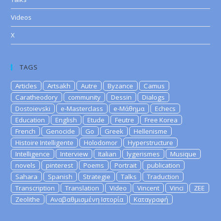
Videos
X
TAGS
Articles
Artsakh
Autre
Byzance
Camus
Caratheodory
community
Dessin
Dialogs
Dostoievski
e-Masterclass
e-Μάθημα
Echecs
Education
English
Etude
Feutre
Free Korea
French
Genocide
Go
Greek
Hellenisme
Histoire Intelligente
Holodomor
Hyperstructure
Intelligence
Interview
Italian
lygerismes
Musique
novels
pinterest
Poems
Portrait
publication
Sahara
Spanish
Strategie
Talks
Traduction
Transcription
Translation
Video
Vincent
Vinci
ZEE
Zeolithe
Αναβαθμισμένη Ιστορία
Καταγραφή