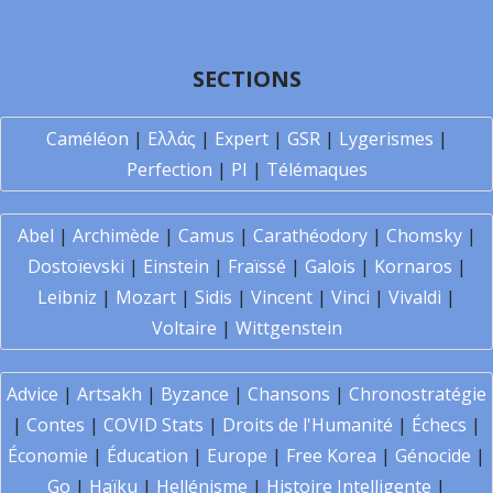
SECTIONS
Caméléon
|
Ελλάς
|
Expert
|
GSR
|
Lygerismes
|
Perfection
|
PI
|
Télémaques
Abel
|
Archimède
|
Camus
|
Carathéodory
|
Chomsky
|
Dostoïevski
|
Einstein
|
Fraïssé
|
Galois
|
Kornaros
|
Leibniz
|
Mozart
|
Sidis
|
Vincent
|
Vinci
|
Vivaldi
|
Voltaire
|
Wittgenstein
Advice
|
Artsakh
|
Byzance
|
Chansons
|
Chronostratégie
|
Contes
|
COVID Stats
|
Droits de l'Humanité
|
Échecs
|
Économie
|
Éducation
|
Europe
|
Free Korea
|
Génocide
|
Go
|
Haïku
|
Hellénisme
|
Histoire Intelligente
|