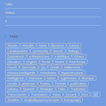
Talks
Videos
X
TAGS
Articles
Artsakh
Autre
Byzance
Camus
Caratheodory
community
Dessin
Dialogs
Dostoievski
e-Masterclass
e-Μάθημα
Echecs
Education
English
Etude
Feutre
Free Korea
French
Genocide
Go
Greek
Hellenisme
Histoire Intelligente
Holodomor
Hyperstructure
Intelligence
Interview
Italian
lygerismes
Musique
novels
pinterest
Poems
Portrait
publication
Sahara
Spanish
Strategie
Talks
Traduction
Transcription
Translation
Video
Vincent
Vinci
ZEE
Zeolithe
Αναβαθμισμένη Ιστορία
Καταγραφή