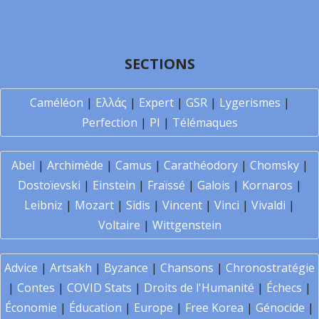
SECTIONS
Caméléon
|
Ελλάς
|
Expert
|
GSR
|
Lygerismes
|
Perfection
|
PI
|
Télémaques
Abel
|
Archimède
|
Camus
|
Carathéodory
|
Chomsky
|
Dostoïevski
|
Einstein
|
Fraïssé
|
Galois
|
Kornaros
|
Leibniz
|
Mozart
|
Sidis
|
Vincent
|
Vinci
|
Vivaldi
|
Voltaire
|
Wittgenstein
Advice
|
Artsakh
|
Byzance
|
Chansons
|
Chronostratégie
|
Contes
|
COVID Stats
|
Droits de l'Humanité
|
Échecs
|
Économie
|
Éducation
|
Europe
|
Free Korea
|
Génocide
|