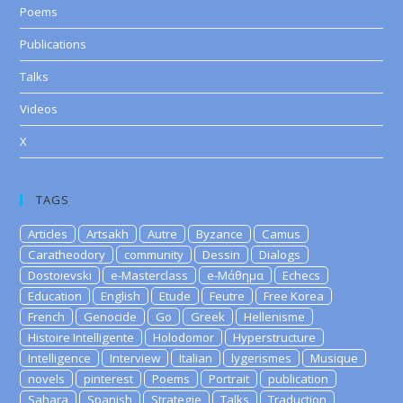
Poems
Publications
Talks
Videos
X
TAGS
Articles
Artsakh
Autre
Byzance
Camus
Caratheodory
community
Dessin
Dialogs
Dostoievski
e-Masterclass
e-Μάθημα
Echecs
Education
English
Etude
Feutre
Free Korea
French
Genocide
Go
Greek
Hellenisme
Histoire Intelligente
Holodomor
Hyperstructure
Intelligence
Interview
Italian
lygerismes
Musique
novels
pinterest
Poems
Portrait
publication
Sahara
Spanish
Strategie
Talks
Traduction