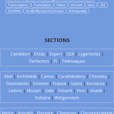
Transcription
Translation
Video
Vincent
Vinci
ZEE
Zeolithe
Αναβαθμισμένη Ιστορία
Καταγραφή
SECTIONS
Caméléon
|
Ελλάς
|
Expert
|
GSR
|
Lygerismes
|
Perfection
|
PI
|
Télémaques
Abel
|
Archimède
|
Camus
|
Carathéodory
|
Chomsky
|
Dostoïevski
|
Einstein
|
Fraïssé
|
Galois
|
Kornaros
|
Leibniz
|
Mozart
|
Sidis
|
Vincent
|
Vinci
|
Vivaldi
|
Voltaire
|
Wittgenstein
Advice
|
Artsakh
|
Byzance
|
Chansons
|
Chronostratégie