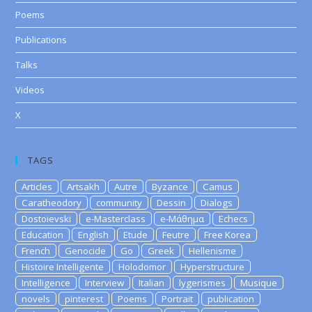
Poems
Publications
Talks
Videos
X
TAGS
Articles
Artsakh
Autre
Byzance
Camus
Caratheodory
community
Dessin
Dialogs
Dostoievski
e-Masterclass
e-Μάθημα
Echecs
Education
English
Etude
Feutre
Free Korea
French
Genocide
Go
Greek
Hellenisme
Histoire Intelligente
Holodomor
Hyperstructure
Intelligence
Interview
Italian
lygerismes
Musique
novels
pinterest
Poems
Portrait
publication