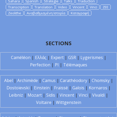
Sahara
Spanish
Strategie
Talks
Traduction
Transcription
Translation
Video
Vincent
Vinci
ZEE
Zeolithe
Αναβαθμισμένη Ιστορία
Καταγραφή
SECTIONS
Caméléon
|
Ελλάς
|
Expert
|
GSR
|
Lygerismes
|
Perfection
|
PI
|
Télémaques
Abel
|
Archimède
|
Camus
|
Carathéodory
|
Chomsky
|
Dostoïevski
|
Einstein
|
Fraïssé
|
Galois
|
Kornaros
|
Leibniz
|
Mozart
|
Sidis
|
Vincent
|
Vinci
|
Vivaldi
|
Voltaire
|
Wittgenstein