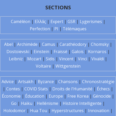
SECTIONS
Caméléon
|
Ελλάς
|
Expert
|
GSR
|
Lygerismes
|
Perfection
|
PI
|
Télémaques
Abel
|
Archimède
|
Camus
|
Carathéodory
|
Chomsky
|
Dostoïevski
|
Einstein
|
Fraïssé
|
Galois
|
Kornaros
|
Leibniz
|
Mozart
|
Sidis
|
Vincent
|
Vinci
|
Vivaldi
|
Voltaire
|
Wittgenstein
Advice
|
Artsakh
|
Byzance
|
Chansons
|
Chronostratégie
|
Contes
|
COVID Stats
|
Droits de l'Humanité
|
Échecs
|
Économie
|
Éducation
|
Europe
|
Free Korea
|
Génocide
|
Go
|
Haïku
|
Hellénisme
|
Histoire Intelligente
|
Holodomor
|
Hua Tou
|
Hyperstructures
|
Innovation
|