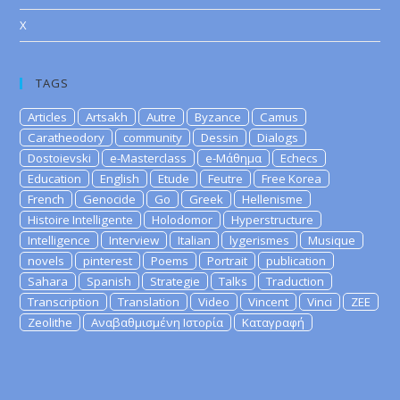
X
TAGS
Articles
Artsakh
Autre
Byzance
Camus
Caratheodory
community
Dessin
Dialogs
Dostoievski
e-Masterclass
e-Μάθημα
Echecs
Education
English
Etude
Feutre
Free Korea
French
Genocide
Go
Greek
Hellenisme
Histoire Intelligente
Holodomor
Hyperstructure
Intelligence
Interview
Italian
lygerismes
Musique
novels
pinterest
Poems
Portrait
publication
Sahara
Spanish
Strategie
Talks
Traduction
Transcription
Translation
Video
Vincent
Vinci
ZEE
Zeolithe
Αναβαθμισμένη Ιστορία
Καταγραφή