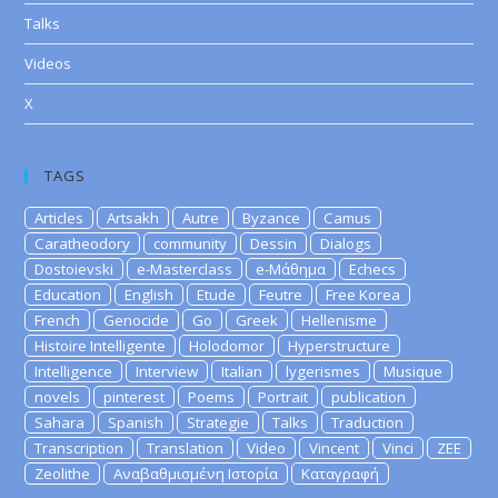
Talks
Videos
X
TAGS
Articles
Artsakh
Autre
Byzance
Camus
Caratheodory
community
Dessin
Dialogs
Dostoievski
e-Masterclass
e-Μάθημα
Echecs
Education
English
Etude
Feutre
Free Korea
French
Genocide
Go
Greek
Hellenisme
Histoire Intelligente
Holodomor
Hyperstructure
Intelligence
Interview
Italian
lygerismes
Musique
novels
pinterest
Poems
Portrait
publication
Sahara
Spanish
Strategie
Talks
Traduction
Transcription
Translation
Video
Vincent
Vinci
ZEE
Zeolithe
Αναβαθμισμένη Ιστορία
Καταγραφή