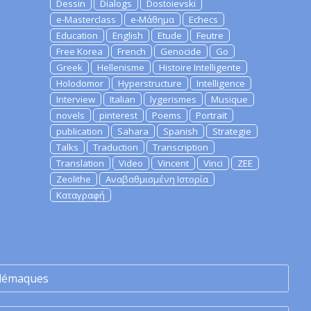
Dessin
Dialogs
Dostoievski
e-Masterclass
e-Μάθημα
Echecs
Education
English
Etude
Feutre
Free Korea
French
Genocide
Go
Greek
Hellenisme
Histoire Intelligente
Holodomor
Hyperstructure
Intelligence
Interview
Italian
lygerismes
Musique
novels
pinterest
Poems
Portrait
publication
Sahara
Spanish
Strategie
Talks
Traduction
Transcription
Translation
Video
Vincent
Vinci
ZEE
Zeolithe
Αναβαθμισμένη Ιστορία
Καταγραφή
lémaques