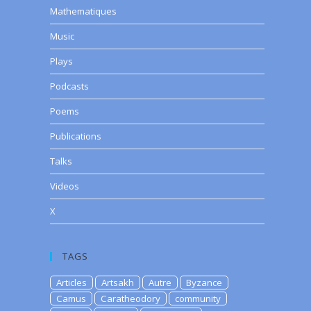
Mathematiques
Music
Plays
Podcasts
Poems
Publications
Talks
Videos
X
TAGS
Articles
Artsakh
Autre
Byzance
Camus
Caratheodory
community