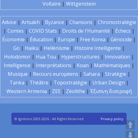
Voltaire
|
Wittgenstein
Advice
|
Artsakh
|
Byzance
|
Chansons
|
Chronostratégie
|
Contes
|
COVID Stats
|
Droits de l'Humanité
|
Échecs
|
Économie
|
Éducation
|
Europe
|
Free Korea
|
Génocide
|
Go
|
Haïku
|
Hellénisme
|
Histoire Intelligente
|
Holodomor
|
Hua Tou
|
Hyperstructures
|
Innovation
|
Intelligence
|
Interprétations
|
Koan
|
Mathématiques
|
Musique
|
Recours européens
|
Sahara
|
Stratégie
|
Tanka
|
Théâtre
|
Topostratégie
|
Urban Design
|
Western Armenia
|
ZEE
|
Zéolithe
|
Έξυπνη διατροφή
© Ignitions 2003-2026 - All Rights Reserved
Privacy policy