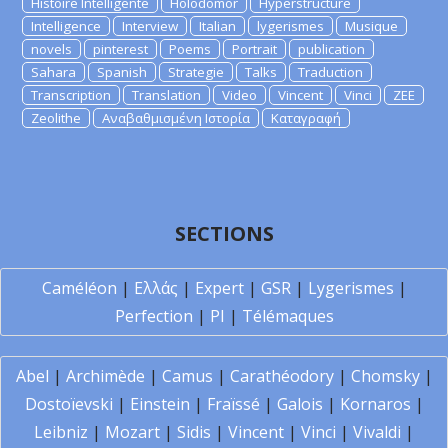
Histoire Intelligente
Holodomor
Hyperstructure
Intelligence
Interview
Italian
lygerismes
Musique
novels
pinterest
Poems
Portrait
publication
Sahara
Spanish
Strategie
Talks
Traduction
Transcription
Translation
Video
Vincent
Vinci
ZEE
Zeolithe
Αναβαθμισμένη Ιστορία
Καταγραφή
SECTIONS
Caméléon
|
Ελλάς
|
Expert
|
GSR
|
Lygerismes
|
Perfection
|
PI
|
Télémaques
Abel
|
Archimède
|
Camus
|
Carathéodory
|
Chomsky
|
Dostoïevski
|
Einstein
|
Fraïssé
|
Galois
|
Kornaros
|
Leibniz
|
Mozart
|
Sidis
|
Vincent
|
Vinci
|
Vivaldi
|