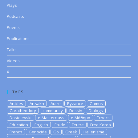
Plays
Podcasts
Poems
Publications
Talks
Videos
X
TAGS
Articles
Artsakh
Autre
Byzance
Camus
Caratheodory
community
Dessin
Dialogs
Dostoievski
e-Masterclass
e-Μάθημα
Echecs
Education
English
Etude
Feutre
Free Korea
French
Genocide
Go
Greek
Hellenisme