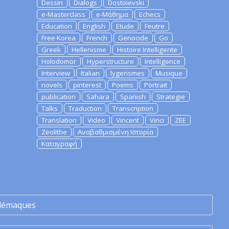
Dessin
Dialogs
Dostoievski
e-Masterclass
e-Μάθημα
Echecs
Education
English
Etude
Feutre
Free Korea
French
Genocide
Go
Greek
Hellenisme
Histoire Intelligente
Holodomor
Hyperstructure
Intelligence
Interview
Italian
lygerismes
Musique
novels
pinterest
Poems
Portrait
publication
Sahara
Spanish
Strategie
Talks
Traduction
Transcription
Translation
Video
Vincent
Vinci
ZEE
Zeolithe
Αναβαθμισμένη Ιστορία
Καταγραφή
lémaques