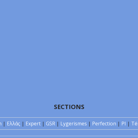
SECTIONS
n
|
Ελλάς
|
Expert
|
GSR
|
Lygerismes
|
Perfection
|
PI
|
Té