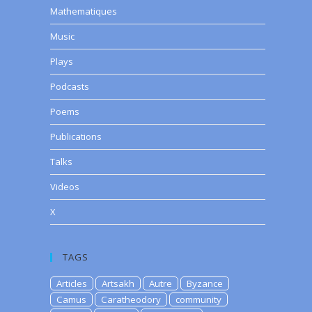
Mathematiques
Music
Plays
Podcasts
Poems
Publications
Talks
Videos
X
TAGS
Articles
Artsakh
Autre
Byzance
Camus
Caratheodory
community