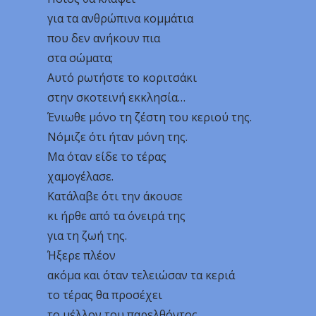
για τα ανθρώπινα κομμάτια
που δεν ανήκουν πια
στα σώματα;
Αυτό ρωτήστε το κοριτσάκι
στην σκοτεινή εκκλησία…
Ένιωθε μόνο τη ζέστη του κεριού της.
Νόμιζε ότι ήταν μόνη της.
Μα όταν είδε το τέρας
χαμογέλασε.
Κατάλαβε ότι την άκουσε
κι ήρθε από τα όνειρά της
για τη ζωή της.
Ήξερε πλέον
ακόμα και όταν τελειώσαν τα κεριά
το τέρας θα προσέχει
το μέλλον του παρελθόντος.