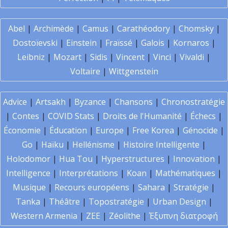
Abel
|
Archimède
|
Camus
|
Carathéodory
|
Chomsky
|
Dostoïevski
|
Einstein
|
Fraïssé
|
Galois
|
Kornaros
|
Leibniz
|
Mozart
|
Sidis
|
Vincent
|
Vinci
|
Vivaldi
|
Voltaire
|
Wittgenstein
Advice
|
Artsakh
|
Byzance
|
Chansons
|
Chronostratégie
|
Contes
|
COVID Stats
|
Droits de l'Humanité
|
Échecs
|
Économie
|
Éducation
|
Europe
|
Free Korea
|
Génocide
|
Go
|
Haïku
|
Hellénisme
|
Histoire Intelligente
|
Holodomor
|
Hua Tou
|
Hyperstructures
|
Innovation
|
Intelligence
|
Interprétations
|
Koan
|
Mathématiques
|
Musique
|
Recours européens
|
Sahara
|
Stratégie
|
Tanka
|
Théâtre
|
Topostratégie
|
Urban Design
|
Western Armenia
|
ZEE
|
Zéolithe
|
Έξυπνη διατροφή