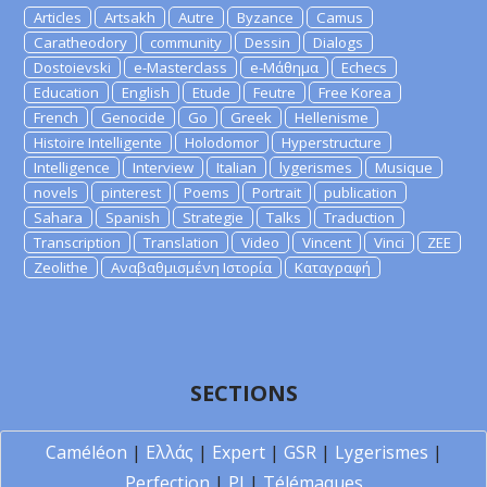
Articles
Artsakh
Autre
Byzance
Camus
Caratheodory
community
Dessin
Dialogs
Dostoievski
e-Masterclass
e-Μάθημα
Echecs
Education
English
Etude
Feutre
Free Korea
French
Genocide
Go
Greek
Hellenisme
Histoire Intelligente
Holodomor
Hyperstructure
Intelligence
Interview
Italian
lygerismes
Musique
novels
pinterest
Poems
Portrait
publication
Sahara
Spanish
Strategie
Talks
Traduction
Transcription
Translation
Video
Vincent
Vinci
ZEE
Zeolithe
Αναβαθμισμένη Ιστορία
Καταγραφή
SECTIONS
Caméléon
|
Ελλάς
|
Expert
|
GSR
|
Lygerismes
|
Perfection
|
PI
|
Télémaques