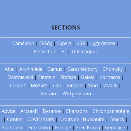
SECTIONS
Caméléon
|
Ελλάς
|
Expert
|
GSR
|
Lygerismes
|
Perfection
|
PI
|
Télémaques
Abel
|
Archimède
|
Camus
|
Carathéodory
|
Chomsky
|
Dostoïevski
|
Einstein
|
Fraïssé
|
Galois
|
Kornaros
|
Leibniz
|
Mozart
|
Sidis
|
Vincent
|
Vinci
|
Vivaldi
|
Voltaire
|
Wittgenstein
Advice
|
Artsakh
|
Byzance
|
Chansons
|
Chronostratégie
|
Contes
|
COVID Stats
|
Droits de l'Humanité
|
Échecs
|
Économie
|
Éducation
|
Europe
|
Free Korea
|
Génocide
|