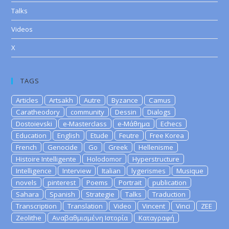
Talks
Videos
X
TAGS
Articles
Artsakh
Autre
Byzance
Camus
Caratheodory
community
Dessin
Dialogs
Dostoievski
e-Masterclass
e-Μάθημα
Echecs
Education
English
Etude
Feutre
Free Korea
French
Genocide
Go
Greek
Hellenisme
Histoire Intelligente
Holodomor
Hyperstructure
Intelligence
Interview
Italian
lygerismes
Musique
novels
pinterest
Poems
Portrait
publication
Sahara
Spanish
Strategie
Talks
Traduction
Transcription
Translation
Video
Vincent
Vinci
ZEE
Zeolithe
Αναβαθμισμένη Ιστορία
Καταγραφή