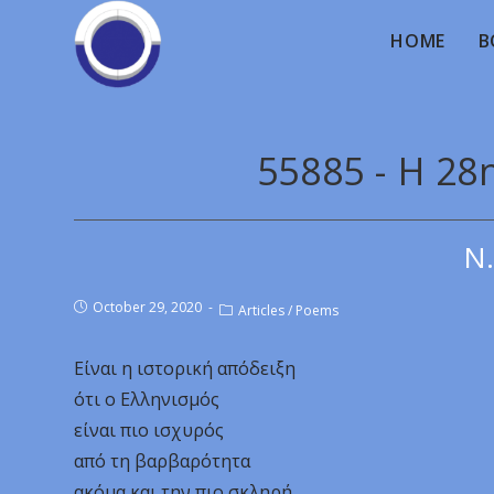
HOME
B
55885 - H 2
Ν.
October 29, 2020
Articles
/
Poems
Είναι η ιστορική απόδειξη
ότι ο Ελληνισμός
είναι πιο ισχυρός
από τη βαρβαρότητα
ακόμα και την πιο σκληρή