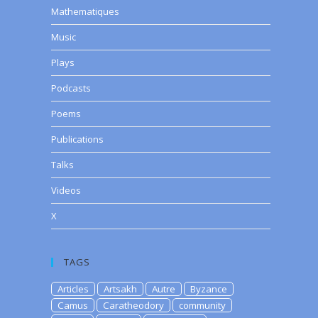
Mathematiques
Music
Plays
Podcasts
Poems
Publications
Talks
Videos
X
TAGS
Articles
Artsakh
Autre
Byzance
Camus
Caratheodory
community