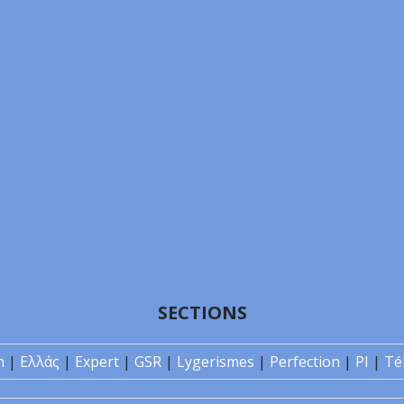
SECTIONS
n
|
Ελλάς
|
Expert
|
GSR
|
Lygerismes
|
Perfection
|
PI
|
Té