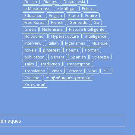
Dessin
Dialogs
Dostoievski
e-Masterclass
e-Μάθημα
Echecs
Education
English
Etude
Feutre
Free Korea
French
Genocide
Go
Greek
Hellenisme
Histoire Intelligente
Holodomor
Hyperstructure
Intelligence
Interview
Italian
lygerismes
Musique
novels
pinterest
Poems
Portrait
publication
Sahara
Spanish
Strategie
Talks
Traduction
Transcription
Translation
Video
Vincent
Vinci
ZEE
Zeolithe
Αναβαθμισμένη Ιστορία
Καταγραφή
lémaques