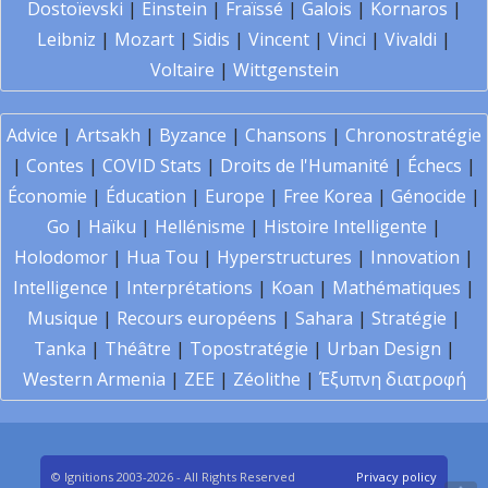
Dostoïevski
|
Einstein
|
Fraïssé
|
Galois
|
Kornaros
|
Leibniz
|
Mozart
|
Sidis
|
Vincent
|
Vinci
|
Vivaldi
|
Voltaire
|
Wittgenstein
Advice
|
Artsakh
|
Byzance
|
Chansons
|
Chronostratégie
|
Contes
|
COVID Stats
|
Droits de l'Humanité
|
Échecs
|
Économie
|
Éducation
|
Europe
|
Free Korea
|
Génocide
|
Go
|
Haïku
|
Hellénisme
|
Histoire Intelligente
|
Holodomor
|
Hua Tou
|
Hyperstructures
|
Innovation
|
Intelligence
|
Interprétations
|
Koan
|
Mathématiques
|
Musique
|
Recours européens
|
Sahara
|
Stratégie
|
Tanka
|
Théâtre
|
Topostratégie
|
Urban Design
|
Western Armenia
|
ZEE
|
Zéolithe
|
Έξυπνη διατροφή
© Ignitions 2003-2026 - All Rights Reserved
Privacy policy