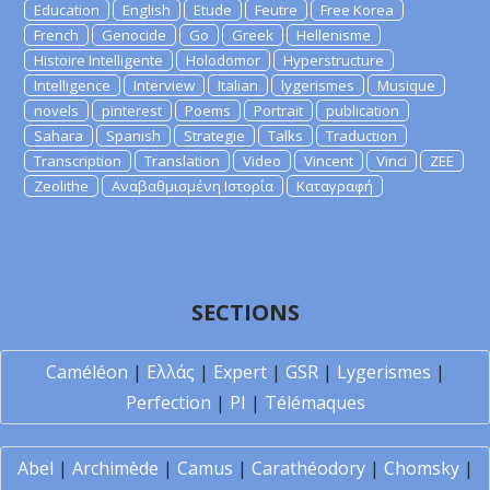
Education
English
Etude
Feutre
Free Korea
French
Genocide
Go
Greek
Hellenisme
Histoire Intelligente
Holodomor
Hyperstructure
Intelligence
Interview
Italian
lygerismes
Musique
novels
pinterest
Poems
Portrait
publication
Sahara
Spanish
Strategie
Talks
Traduction
Transcription
Translation
Video
Vincent
Vinci
ZEE
Zeolithe
Αναβαθμισμένη Ιστορία
Καταγραφή
SECTIONS
Caméléon
|
Ελλάς
|
Expert
|
GSR
|
Lygerismes
|
Perfection
|
PI
|
Télémaques
Abel
|
Archimède
|
Camus
|
Carathéodory
|
Chomsky
|