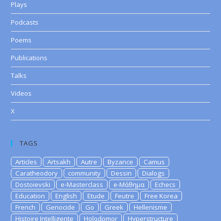
Plays
Podcasts
Poems
Publications
Talks
Videos
X
TAGS
Articles
Artsakh
Autre
Byzance
Camus
Caratheodory
community
Dessin
Dialogs
Dostoievski
e-Masterclass
e-Μάθημα
Echecs
Education
English
Etude
Feutre
Free Korea
French
Genocide
Go
Greek
Hellenisme
Histoire Intelligente
Holodomor
Hyperstructure