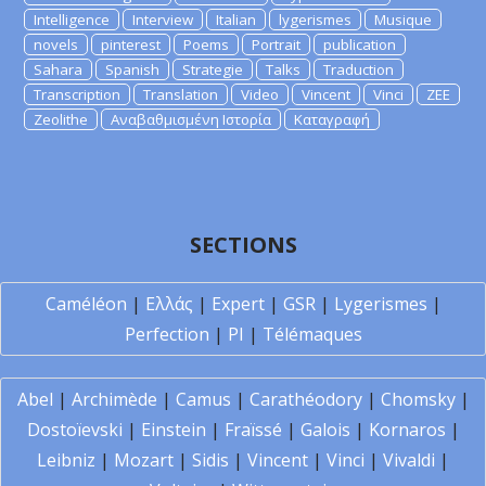
Intelligence
Interview
Italian
lygerismes
Musique
novels
pinterest
Poems
Portrait
publication
Sahara
Spanish
Strategie
Talks
Traduction
Transcription
Translation
Video
Vincent
Vinci
ZEE
Zeolithe
Αναβαθμισμένη Ιστορία
Καταγραφή
SECTIONS
Caméléon
|
Ελλάς
|
Expert
|
GSR
|
Lygerismes
|
Perfection
|
PI
|
Télémaques
Abel
|
Archimède
|
Camus
|
Carathéodory
|
Chomsky
|
Dostoïevski
|
Einstein
|
Fraïssé
|
Galois
|
Kornaros
|
Leibniz
|
Mozart
|
Sidis
|
Vincent
|
Vinci
|
Vivaldi
|