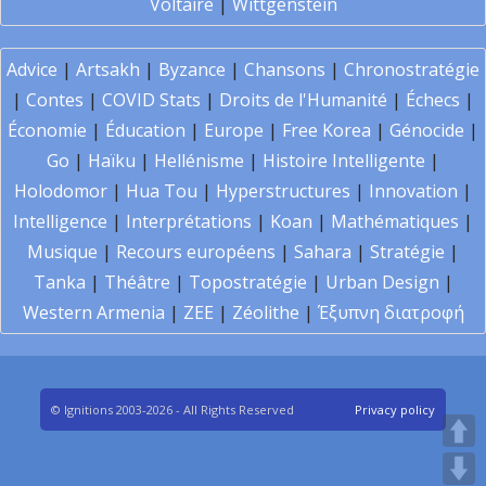
Voltaire
|
Wittgenstein
Advice
|
Artsakh
|
Byzance
|
Chansons
|
Chronostratégie
|
Contes
|
COVID Stats
|
Droits de l'Humanité
|
Échecs
|
Économie
|
Éducation
|
Europe
|
Free Korea
|
Génocide
|
Go
|
Haïku
|
Hellénisme
|
Histoire Intelligente
|
Holodomor
|
Hua Tou
|
Hyperstructures
|
Innovation
|
Intelligence
|
Interprétations
|
Koan
|
Mathématiques
|
Musique
|
Recours européens
|
Sahara
|
Stratégie
|
Tanka
|
Théâtre
|
Topostratégie
|
Urban Design
|
Western Armenia
|
ZEE
|
Zéolithe
|
Έξυπνη διατροφή
© Ignitions 2003-2026 - All Rights Reserved
Privacy policy