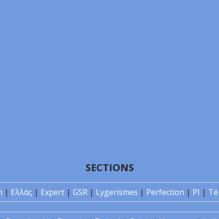
SECTIONS
n
|
Ελλάς
|
Expert
|
GSR
|
Lygerismes
|
Perfection
|
PI
|
Té