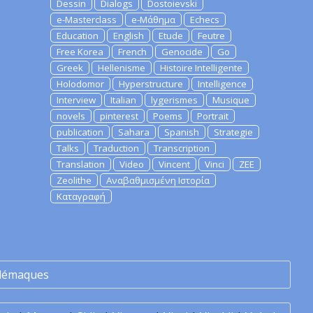
Dessin
Dialogs
Dostoievski
e-Masterclass
e-Μάθημα
Echecs
Education
English
Etude
Feutre
Free Korea
French
Genocide
Go
Greek
Hellenisme
Histoire Intelligente
Holodomor
Hyperstructure
Intelligence
Interview
Italian
lygerismes
Musique
novels
pinterest
Poems
Portrait
publication
Sahara
Spanish
Strategie
Talks
Traduction
Transcription
Translation
Video
Vincent
Vinci
ZEE
Zeolithe
Αναβαθμισμένη Ιστορία
Καταγραφή
lémaques