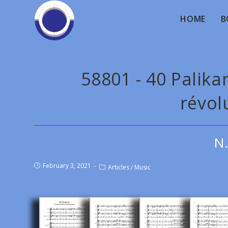
HOME
B
58801 - 40 Palikar
révol
Ν.
February 3, 2021
Articles
/
Music