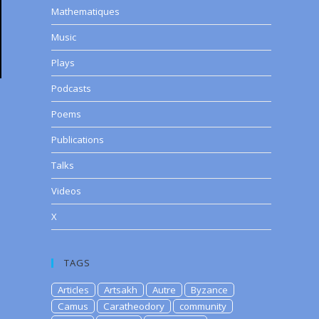
Mathematiques
Music
Plays
Podcasts
Poems
Publications
Talks
Videos
X
TAGS
Articles
Artsakh
Autre
Byzance
Camus
Caratheodory
community