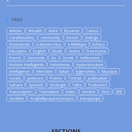
X
TAGS
Articles
Artsakh
Autre
Byzance
Camus
Caratheodory
community
Dessin
Dialogs
Dostoievski
e-Masterclass
e-Μάθημα
Echecs
Education
English
Etude
Feutre
Free Korea
French
Genocide
Go
Greek
Hellenisme
Histoire Intelligente
Holodomor
Hyperstructure
Intelligence
Interview
Italian
lygerismes
Musique
novels
pinterest
Poems
Portrait
publication
Sahara
Spanish
Strategie
Talks
Traduction
Transcription
Translation
Video
Vincent
Vinci
ZEE
Zeolithe
Αναβαθμισμένη Ιστορία
Καταγραφή
SECTIONS