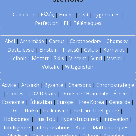
Caméléon
|
Ελλάς
|
Expert
|
GSR
|
Lygerismes
|
Perfection
|
PI
|
Télémaques
Abel
|
Archimède
|
Camus
|
Carathéodory
|
Chomsky
|
Dostoïevski
|
Einstein
|
Fraïssé
|
Galois
|
Kornaros
|
Leibniz
|
Mozart
|
Sidis
|
Vincent
|
Vinci
|
Vivaldi
|
Voltaire
|
Wittgenstein
Advice
|
Artsakh
|
Byzance
|
Chansons
|
Chronostratégie
|
Contes
|
COVID Stats
|
Droits de l'Humanité
|
Échecs
|
Économie
|
Éducation
|
Europe
|
Free Korea
|
Génocide
|
Go
|
Haïku
|
Hellénisme
|
Histoire Intelligente
|
Holodomor
|
Hua Tou
|
Hyperstructures
|
Innovation
|
Intelligence
|
Interprétations
|
Koan
|
Mathématiques
|
Musique
|
Recours européens
|
Sahara
|
Stratégie
|