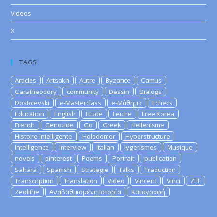
Videos
X
TAGS
Articles
Artsakh
Autre
Byzance
Camus
Caratheodory
community
Dessin
Dialogs
Dostoievski
e-Masterclass
e-Μάθημα
Echecs
Education
English
Etude
Feutre
Free Korea
French
Genocide
Go
Greek
Hellenisme
Histoire Intelligente
Holodomor
Hyperstructure
Intelligence
Interview
Italian
lygerismes
Musique
novels
pinterest
Poems
Portrait
publication
Sahara
Spanish
Strategie
Talks
Traduction
Transcription
Translation
Video
Vincent
Vinci
ZEE
Zeolithe
Αναβαθμισμένη Ιστορία
Καταγραφή