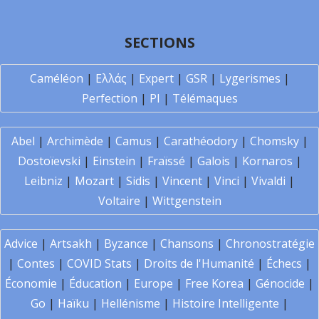
SECTIONS
Caméléon
|
Ελλάς
|
Expert
|
GSR
|
Lygerismes
|
Perfection
|
PI
|
Télémaques
Abel
|
Archimède
|
Camus
|
Carathéodory
|
Chomsky
|
Dostoïevski
|
Einstein
|
Fraïssé
|
Galois
|
Kornaros
|
Leibniz
|
Mozart
|
Sidis
|
Vincent
|
Vinci
|
Vivaldi
|
Voltaire
|
Wittgenstein
Advice
|
Artsakh
|
Byzance
|
Chansons
|
Chronostratégie
|
Contes
|
COVID Stats
|
Droits de l'Humanité
|
Échecs
|
Économie
|
Éducation
|
Europe
|
Free Korea
|
Génocide
|
Go
|
Haïku
|
Hellénisme
|
Histoire Intelligente
|