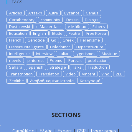
TAGS
Articles
Artsakh
Autre
Byzance
Camus
Caratheodory
community
Dessin
Dialogs
Dostoievski
e-Masterclass
e-Μάθημα
Echecs
Education
English
Etude
Feutre
Free Korea
French
Genocide
Go
Greek
Hellenisme
Histoire Intelligente
Holodomor
Hyperstructure
Intelligence
Interview
Italian
lygerismes
Musique
novels
pinterest
Poems
Portrait
publication
Sahara
Spanish
Strategie
Talks
Traduction
Transcription
Translation
Video
Vincent
Vinci
ZEE
Zeolithe
Αναβαθμισμένη Ιστορία
Καταγραφή
SECTIONS
Caméléon
|
Ελλάς
|
Expert
|
GSR
|
Lygerismes
|