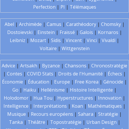
Perfection
|
PI
|
Télémaques
Abel
|
Archimède
|
Camus
|
Carathéodory
|
Chomsky
|
Dostoïevski
|
Einstein
|
Fraïssé
|
Galois
|
Kornaros
|
Leibniz
|
Mozart
|
Sidis
|
Vincent
|
Vinci
|
Vivaldi
|
Voltaire
|
Wittgenstein
Advice
|
Artsakh
|
Byzance
|
Chansons
|
Chronostratégie
|
Contes
|
COVID Stats
|
Droits de l'Humanité
|
Échecs
|
Économie
|
Éducation
|
Europe
|
Free Korea
|
Génocide
|
Go
|
Haïku
|
Hellénisme
|
Histoire Intelligente
|
Holodomor
|
Hua Tou
|
Hyperstructures
|
Innovation
|
Intelligence
|
Interprétations
|
Koan
|
Mathématiques
|
Musique
|
Recours européens
|
Sahara
|
Stratégie
|
Tanka
|
Théâtre
|
Topostratégie
|
Urban Design
|