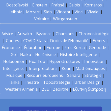
Dostoïevski
|
Einstein
|
Fraïssé
|
Galois
|
Kornaros
|
Leibniz
|
Mozart
|
Sidis
|
Vincent
|
Vinci
|
Vivaldi
|
Voltaire
|
Wittgenstein
Advice
|
Artsakh
|
Byzance
|
Chansons
|
Chronostratégie
|
Contes
|
COVID Stats
|
Droits de l'Humanité
|
Échecs
|
Économie
|
Éducation
|
Europe
|
Free Korea
|
Génocide
|
Go
|
Haïku
|
Hellénisme
|
Histoire Intelligente
|
Holodomor
|
Hua Tou
|
Hyperstructures
|
Innovation
|
Intelligence
|
Interprétations
|
Koan
|
Mathématiques
|
Musique
|
Recours européens
|
Sahara
|
Stratégie
|
Tanka
|
Théâtre
|
Topostratégie
|
Urban Design
|
Western Armenia
|
ZEE
|
Zéolithe
|
Έξυπνη διατροφή