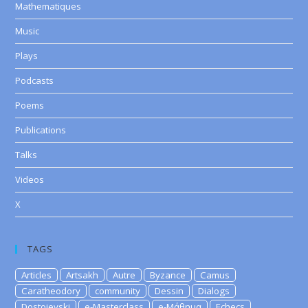
Mathematiques
Music
Plays
Podcasts
Poems
Publications
Talks
Videos
X
TAGS
Articles
Artsakh
Autre
Byzance
Camus
Caratheodory
community
Dessin
Dialogs
Dostoievski
e-Masterclass
e-Μάθημα
Echecs