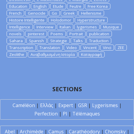
Education
English
Etude
Feutre
Free Korea
French
Genocide
Go
Greek
Hellenisme
Histoire Intelligente
Holodomor
Hyperstructure
Intelligence
Interview
Italian
lygerismes
Musique
novels
pinterest
Poems
Portrait
publication
Sahara
Spanish
Strategie
Talks
Traduction
Transcription
Translation
Video
Vincent
Vinci
ZEE
Zeolithe
Αναβαθμισμένη Ιστορία
Καταγραφή
SECTIONS
Caméléon
|
Ελλάς
|
Expert
|
GSR
|
Lygerismes
|
Perfection
|
PI
|
Télémaques
Abel
|
Archimède
|
Camus
|
Carathéodory
|
Chomsky
|