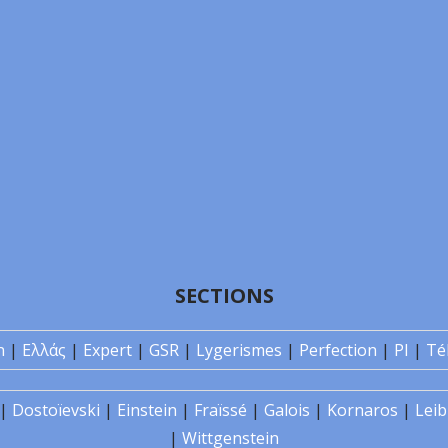
SECTIONS
n
|
Ελλάς
|
Expert
|
GSR
|
Lygerismes
|
Perfection
|
PI
|
Té
|
Dostoïevski
|
Einstein
|
Fraïssé
|
Galois
|
Kornaros
|
Leib
|
Wittgenstein