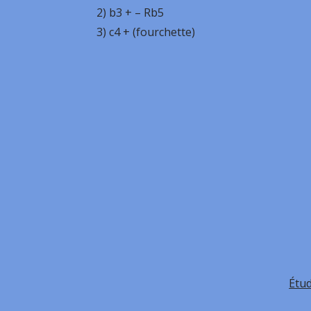
2) b3 + – Rb5
3) c4 + (fourchette)
Étud