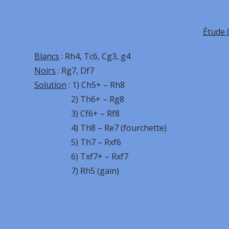
Étude 
Blancs
: Rh4, Tc6, Cg3, g4
Noirs
: Rg7, Df7
Solution
: 1) Ch5+ – Rh8
2) Th6+ – Rg8
3) Cf6+ – Rf8
4) Th8 – Re7 (fourchette)
5) Th7 – Rxf6
6) Txf7+ – Rxf7
7) Rh5 (gain)