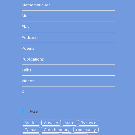
Mathematiques
Music
Plays
Podcasts
Poems
Publications
Talks
Videos
X
TAGS
Articles
Artsakh
Autre
Byzance
Camus
Caratheodory
community