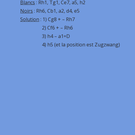
Blancs
: Rh1, Tg1, Ce7, a5, h2
Noirs
: Rh6, Cb1, a2, d4, e5
Solution
: 1) Cg8 + – Rh7
2) Cf6 + – Rh6
3) h4 – a1=D
4) h5 (et la position est Zugzwang)