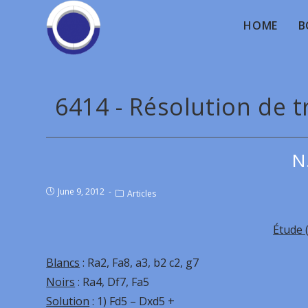
HOME
B
6414 - Résolution de 
N
June 9, 2012
Articles
Étude 
Blancs
: Ra2, Fa8, a3, b2 c2, g7
Noirs
: Ra4, Df7, Fa5
Solution
: 1) Fd5 – Dxd5 +