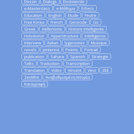
Dessin
Dialogs
Dostoievski
e-Masterclass
e-Μάθημα
Echecs
Education
English
Etude
Feutre
Free Korea
French
Genocide
Go
Greek
Hellenisme
Histoire Intelligente
Holodomor
Hyperstructure
Intelligence
Interview
Italian
lygerismes
Musique
novels
pinterest
Poems
Portrait
publication
Sahara
Spanish
Strategie
Talks
Traduction
Transcription
Translation
Video
Vincent
Vinci
ZEE
Zeolithe
Αναβαθμισμένη Ιστορία
Καταγραφή