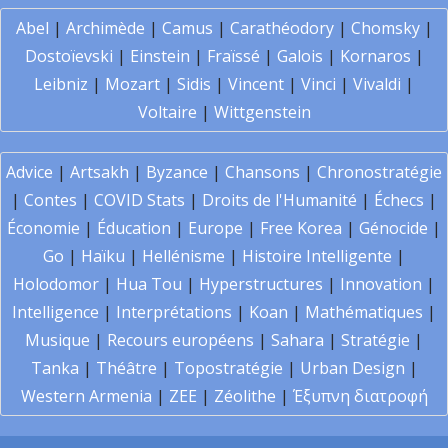
Abel
|
Archimède
|
Camus
|
Carathéodory
|
Chomsky
|
Dostoïevski
|
Einstein
|
Fraïssé
|
Galois
|
Kornaros
|
Leibniz
|
Mozart
|
Sidis
|
Vincent
|
Vinci
|
Vivaldi
|
Voltaire
|
Wittgenstein
Advice
|
Artsakh
|
Byzance
|
Chansons
|
Chronostratégie
|
Contes
|
COVID Stats
|
Droits de l'Humanité
|
Échecs
|
Économie
|
Éducation
|
Europe
|
Free Korea
|
Génocide
|
Go
|
Haïku
|
Hellénisme
|
Histoire Intelligente
|
Holodomor
|
Hua Tou
|
Hyperstructures
|
Innovation
|
Intelligence
|
Interprétations
|
Koan
|
Mathématiques
|
Musique
|
Recours européens
|
Sahara
|
Stratégie
|
Tanka
|
Théâtre
|
Topostratégie
|
Urban Design
|
Western Armenia
|
ZEE
|
Zéolithe
|
Έξυπνη διατροφή