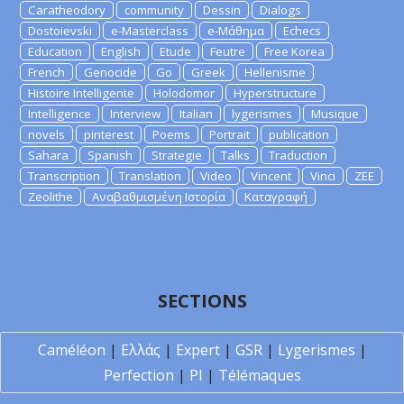
Caratheodory
community
Dessin
Dialogs
Dostoievski
e-Masterclass
e-Μάθημα
Echecs
Education
English
Etude
Feutre
Free Korea
French
Genocide
Go
Greek
Hellenisme
Histoire Intelligente
Holodomor
Hyperstructure
Intelligence
Interview
Italian
lygerismes
Musique
novels
pinterest
Poems
Portrait
publication
Sahara
Spanish
Strategie
Talks
Traduction
Transcription
Translation
Video
Vincent
Vinci
ZEE
Zeolithe
Αναβαθμισμένη Ιστορία
Καταγραφή
SECTIONS
Caméléon
|
Ελλάς
|
Expert
|
GSR
|
Lygerismes
|
Perfection
|
PI
|
Télémaques