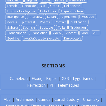
Education
English
Etude
Feutre
Free Korea
French
Genocide
Go
Greek
Hellenisme
Histoire Intelligente
Holodomor
Hyperstructure
Intelligence
Interview
Italian
lygerismes
Musique
novels
pinterest
Poems
Portrait
publication
Sahara
Spanish
Strategie
Talks
Traduction
Transcription
Translation
Video
Vincent
Vinci
ZEE
Zeolithe
Αναβαθμισμένη Ιστορία
Καταγραφή
SECTIONS
Caméléon
|
Ελλάς
|
Expert
|
GSR
|
Lygerismes
|
Perfection
|
PI
|
Télémaques
Abel
|
Archimède
|
Camus
|
Carathéodory
|
Chomsky
|