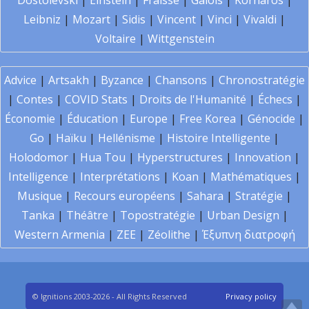
Dostoïevski
|
Einstein
|
Fraïssé
|
Galois
|
Kornaros
|
Leibniz
|
Mozart
|
Sidis
|
Vincent
|
Vinci
|
Vivaldi
|
Voltaire
|
Wittgenstein
Advice
|
Artsakh
|
Byzance
|
Chansons
|
Chronostratégie
|
Contes
|
COVID Stats
|
Droits de l'Humanité
|
Échecs
|
Économie
|
Éducation
|
Europe
|
Free Korea
|
Génocide
|
Go
|
Haïku
|
Hellénisme
|
Histoire Intelligente
|
Holodomor
|
Hua Tou
|
Hyperstructures
|
Innovation
|
Intelligence
|
Interprétations
|
Koan
|
Mathématiques
|
Musique
|
Recours européens
|
Sahara
|
Stratégie
|
Tanka
|
Théâtre
|
Topostratégie
|
Urban Design
|
Western Armenia
|
ZEE
|
Zéolithe
|
Έξυπνη διατροφή
© Ignitions 2003-2026 - All Rights Reserved
Privacy policy