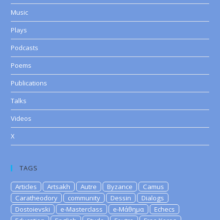
Music
Plays
Podcasts
Poems
Publications
Talks
Videos
X
TAGS
Articles
Artsakh
Autre
Byzance
Camus
Caratheodory
community
Dessin
Dialogs
Dostoievski
e-Masterclass
e-Μάθημα
Echecs