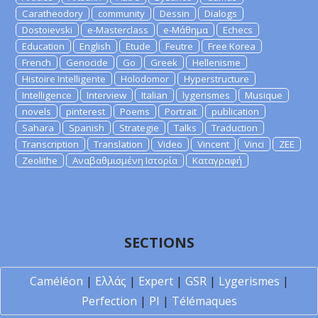
Caratheodory
community
Dessin
Dialogs
Dostoievski
e-Masterclass
e-Μάθημα
Echecs
Education
English
Etude
Feutre
Free Korea
French
Genocide
Go
Greek
Hellenisme
Histoire Intelligente
Holodomor
Hyperstructure
Intelligence
Interview
Italian
lygerismes
Musique
novels
pinterest
Poems
Portrait
publication
Sahara
Spanish
Strategie
Talks
Traduction
Transcription
Translation
Video
Vincent
Vinci
ZEE
Zeolithe
Αναβαθμισμένη Ιστορία
Καταγραφή
SECTIONS
Caméléon
|
Ελλάς
|
Expert
|
GSR
|
Lygerismes
|
Perfection
|
PI
|
Télémaques