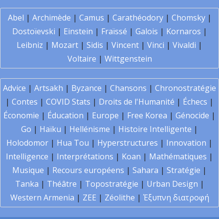
Abel
|
Archimède
|
Camus
|
Carathéodory
|
Chomsky
|
Dostoïevski
|
Einstein
|
Fraïssé
|
Galois
|
Kornaros
|
Leibniz
|
Mozart
|
Sidis
|
Vincent
|
Vinci
|
Vivaldi
|
Voltaire
|
Wittgenstein
Advice
|
Artsakh
|
Byzance
|
Chansons
|
Chronostratégie
|
Contes
|
COVID Stats
|
Droits de l'Humanité
|
Échecs
|
Économie
|
Éducation
|
Europe
|
Free Korea
|
Génocide
|
Go
|
Haïku
|
Hellénisme
|
Histoire Intelligente
|
Holodomor
|
Hua Tou
|
Hyperstructures
|
Innovation
|
Intelligence
|
Interprétations
|
Koan
|
Mathématiques
|
Musique
|
Recours européens
|
Sahara
|
Stratégie
|
Tanka
|
Théâtre
|
Topostratégie
|
Urban Design
|
Western Armenia
|
ZEE
|
Zéolithe
|
Έξυπνη διατροφή