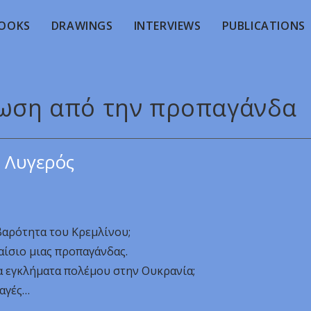
OOKS
DRAWINGS
INTERVIEWS
PUBLICATIONS
ρωση από την προπαγάνδα
 Λυγερός
βαρότητα του Κρεμλίνου;
λαίσιο μιας προπαγάνδας.
α εγκλήματα πολέμου στην Ουκρανία;
λαγές…