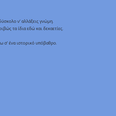
δύσκολο ν’ αλλάξεις γνώμη.
ριβώς τα ίδια εδώ και δεκαετίες.
νω σ’ ένα ιστορικό υπόβαθρο.