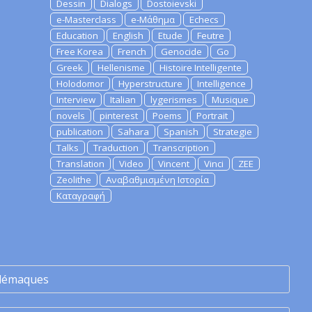
Dessin
Dialogs
Dostoievski
e-Masterclass
e-Μάθημα
Echecs
Education
English
Etude
Feutre
Free Korea
French
Genocide
Go
Greek
Hellenisme
Histoire Intelligente
Holodomor
Hyperstructure
Intelligence
Interview
Italian
lygerismes
Musique
novels
pinterest
Poems
Portrait
publication
Sahara
Spanish
Strategie
Talks
Traduction
Transcription
Translation
Video
Vincent
Vinci
ZEE
Zeolithe
Αναβαθμισμένη Ιστορία
Καταγραφή
lémaques