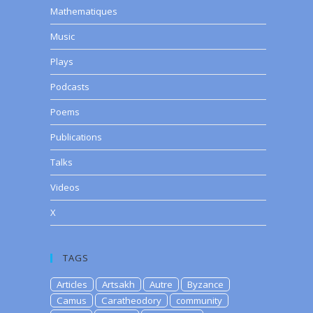
Mathematiques
Music
Plays
Podcasts
Poems
Publications
Talks
Videos
X
TAGS
Articles
Artsakh
Autre
Byzance
Camus
Caratheodory
community