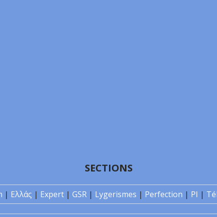
SECTIONS
n
|
Ελλάς
|
Expert
|
GSR
|
Lygerismes
|
Perfection
|
PI
|
Té