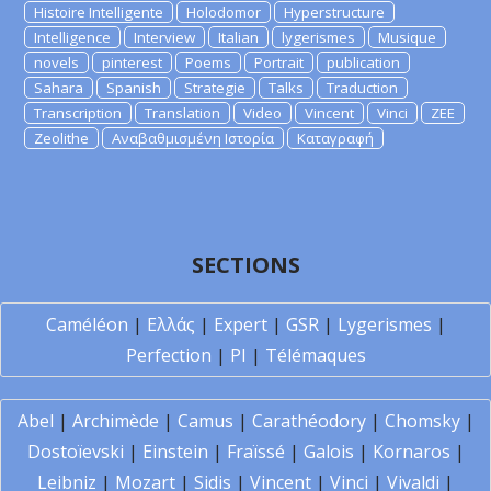
Histoire Intelligente
Holodomor
Hyperstructure
Intelligence
Interview
Italian
lygerismes
Musique
novels
pinterest
Poems
Portrait
publication
Sahara
Spanish
Strategie
Talks
Traduction
Transcription
Translation
Video
Vincent
Vinci
ZEE
Zeolithe
Αναβαθμισμένη Ιστορία
Καταγραφή
SECTIONS
Caméléon
|
Ελλάς
|
Expert
|
GSR
|
Lygerismes
|
Perfection
|
PI
|
Télémaques
Abel
|
Archimède
|
Camus
|
Carathéodory
|
Chomsky
|
Dostoïevski
|
Einstein
|
Fraïssé
|
Galois
|
Kornaros
|
Leibniz
|
Mozart
|
Sidis
|
Vincent
|
Vinci
|
Vivaldi
|