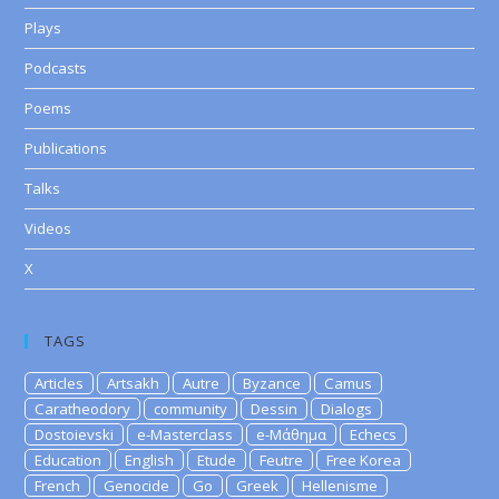
Plays
Podcasts
Poems
Publications
Talks
Videos
X
TAGS
Articles
Artsakh
Autre
Byzance
Camus
Caratheodory
community
Dessin
Dialogs
Dostoievski
e-Masterclass
e-Μάθημα
Echecs
Education
English
Etude
Feutre
Free Korea
French
Genocide
Go
Greek
Hellenisme