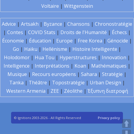
Voltaire
|
Wittgenstein
Advice
|
Artsakh
|
Byzance
|
Chansons
|
Chronostratégie
|
Contes
|
COVID Stats
|
Droits de l'Humanité
|
Échecs
|
Économie
|
Éducation
|
Europe
|
Free Korea
|
Génocide
|
Go
|
Haïku
|
Hellénisme
|
Histoire Intelligente
|
Holodomor
|
Hua Tou
|
Hyperstructures
|
Innovation
|
Intelligence
|
Interprétations
|
Koan
|
Mathématiques
|
Musique
|
Recours européens
|
Sahara
|
Stratégie
|
Tanka
|
Théâtre
|
Topostratégie
|
Urban Design
|
Western Armenia
|
ZEE
|
Zéolithe
|
Έξυπνη διατροφή
© Ignitions 2003-2026 - All Rights Reserved
Privacy policy