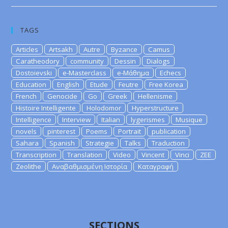
TAGS
Articles
Artsakh
Autre
Byzance
Camus
Caratheodory
community
Dessin
Dialogs
Dostoievski
e-Masterclass
e-Μάθημα
Echecs
Education
English
Etude
Feutre
Free Korea
French
Genocide
Go
Greek
Hellenisme
Histoire Intelligente
Holodomor
Hyperstructure
Intelligence
Interview
Italian
lygerismes
Musique
novels
pinterest
Poems
Portrait
publication
Sahara
Spanish
Strategie
Talks
Traduction
Transcription
Translation
Video
Vincent
Vinci
ZEE
Zeolithe
Αναβαθμισμένη Ιστορία
Καταγραφή
SECTIONS