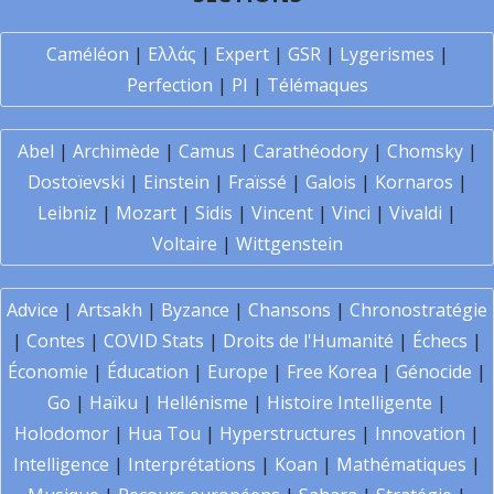
Caméléon
|
Ελλάς
|
Expert
|
GSR
|
Lygerismes
|
Perfection
|
PI
|
Télémaques
Abel
|
Archimède
|
Camus
|
Carathéodory
|
Chomsky
|
Dostoïevski
|
Einstein
|
Fraïssé
|
Galois
|
Kornaros
|
Leibniz
|
Mozart
|
Sidis
|
Vincent
|
Vinci
|
Vivaldi
|
Voltaire
|
Wittgenstein
Advice
|
Artsakh
|
Byzance
|
Chansons
|
Chronostratégie
|
Contes
|
COVID Stats
|
Droits de l'Humanité
|
Échecs
|
Économie
|
Éducation
|
Europe
|
Free Korea
|
Génocide
|
Go
|
Haïku
|
Hellénisme
|
Histoire Intelligente
|
Holodomor
|
Hua Tou
|
Hyperstructures
|
Innovation
|
Intelligence
|
Interprétations
|
Koan
|
Mathématiques
|