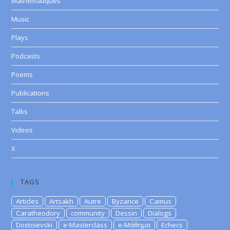
Mathematiques
Music
Plays
Podcasts
Poems
Publications
Talks
Videos
X
TAGS
Articles
Artsakh
Autre
Byzance
Camus
Caratheodory
community
Dessin
Dialogs
Dostoievski
e-Masterclass
e-Μάθημα
Echecs