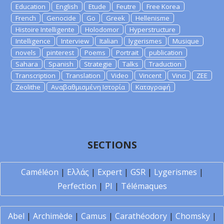
Education
English
Etude
Feutre
Free Korea
French
Genocide
Go
Greek
Hellenisme
Histoire Intelligente
Holodomor
Hyperstructure
Intelligence
Interview
Italian
lygerismes
Musique
novels
pinterest
Poems
Portrait
publication
Sahara
Spanish
Strategie
Talks
Traduction
Transcription
Translation
Video
Vincent
Vinci
ZEE
Zeolithe
Αναβαθμισμένη Ιστορία
Καταγραφή
SECTIONS
Caméléon
|
Ελλάς
|
Expert
|
GSR
|
Lygerismes
|
Perfection
|
PI
|
Télémaques
Abel
|
Archimède
|
Camus
|
Carathéodory
|
Chomsky
|