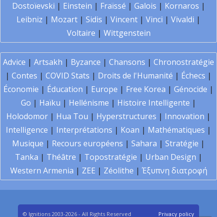
Dostoïevski
|
Einstein
|
Fraïssé
|
Galois
|
Kornaros
|
Leibniz
|
Mozart
|
Sidis
|
Vincent
|
Vinci
|
Vivaldi
|
Voltaire
|
Wittgenstein
Advice
|
Artsakh
|
Byzance
|
Chansons
|
Chronostratégie
|
Contes
|
COVID Stats
|
Droits de l'Humanité
|
Échecs
|
Économie
|
Éducation
|
Europe
|
Free Korea
|
Génocide
|
Go
|
Haïku
|
Hellénisme
|
Histoire Intelligente
|
Holodomor
|
Hua Tou
|
Hyperstructures
|
Innovation
|
Intelligence
|
Interprétations
|
Koan
|
Mathématiques
|
Musique
|
Recours européens
|
Sahara
|
Stratégie
|
Tanka
|
Théâtre
|
Topostratégie
|
Urban Design
|
Western Armenia
|
ZEE
|
Zéolithe
|
Έξυπνη διατροφή
© Ignitions 2003-2026 - All Rights Reserved
Privacy policy